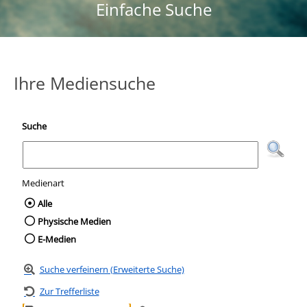
Einfache Suche
Ihre Mediensuche
Suche
Medienart
Wählen Sie die Medienart nach der Sie suc
Alle
Physische Medien
E-Medien
Suche verfeinern (Erweiterte Suche)
Zur Trefferliste