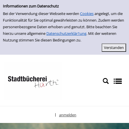
Einfache Suche
zur Navigation springen
zum Inhalt springen
Zur Detailanzeige springen
Informationen zum Datenschutz
Bei der Verwendung dieser Webseite werden
Cookies
angelegt, um die
Funktionalität für Sie optimal gewährleisten zu können. Zudem werden
personenbezogene Daten erhoben und genutzt. Bitte beachten Sie
hierzu unsere allgemeine
Datenschutzerklär1ung
. Mit der weiteren
Nutzung stimmen Sie diesen Bedingungen zu.
anmelden
|
Sprache auswählen