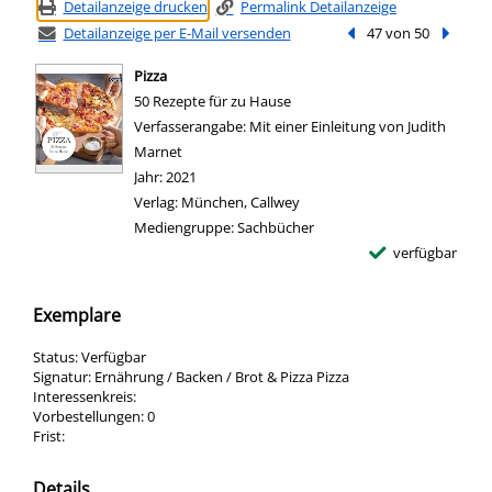
Detailanzeige drucken
Permalink Detailanzeige
Detailanzeige per E-Mail versenden
Vorheriger Treffer
47 von 50
Nächste
Pizza
50 Rezepte für zu Hause
Suche nach diesem Verfasser
Verfasserangabe:
Mit einer Einleitung von Judith
Marnet
Jahr:
2021
Verlag:
München, Callwey
Mediengruppe:
Sachbücher
verfügbar
Exemplare
Status:
Verfügbar
Signatur:
Ernährung / Backen / Brot & Pizza Pizza
Interessenkreis:
Vorbestellungen:
0
Frist:
Details