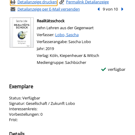
Detailanzeige drucken
Permalink Detailanzeige
Detailanzeige per E-Mail versenden
Vorheriger Treffer
9 von 10
Nächste
Realitätsschock
zehn Lehren aus der Gegenwart
Verfasser:
Suche nach diesem Verfasser
Lobo, Sascha
Verfasserangabe:
Sascha Lobo
Jahr:
2019
Verlag:
Köln, Kiepenheuer & Witsch
Mediengruppe:
Sachbücher
verfügbar
Exemplare
Status:
Verfügbar
Signatur:
Gesellschaft / Zukunft Lobo
Interessenkreis:
Vorbestellungen:
0
Frist:
Details