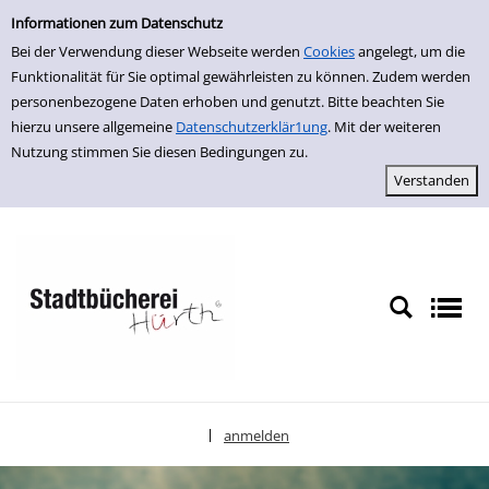
Einfache Suche
zur Navigation springen
zum Inhalt springen
Zur Detailanzeige springen
Informationen zum Datenschutz
Bei der Verwendung dieser Webseite werden
Cookies
angelegt, um die
Funktionalität für Sie optimal gewährleisten zu können. Zudem werden
personenbezogene Daten erhoben und genutzt. Bitte beachten Sie
hierzu unsere allgemeine
Datenschutzerklär1ung
. Mit der weiteren
Nutzung stimmen Sie diesen Bedingungen zu.
anmelden
|
Sprache auswählen