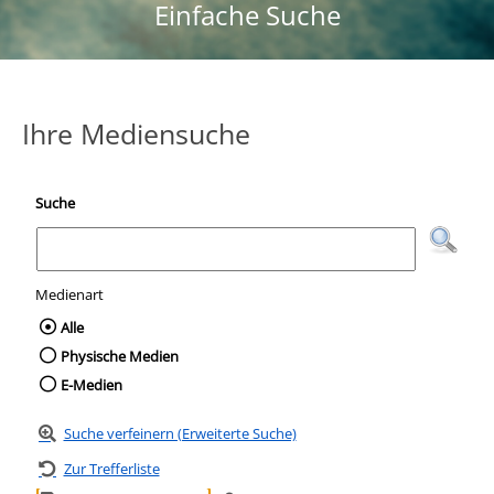
Einfache Suche
Ihre Mediensuche
Suche
Medienart
Wählen Sie die Medienart nach der Sie suc
Alle
Physische Medien
E-Medien
Suche verfeinern (Erweiterte Suche)
Zur Trefferliste