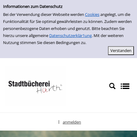
Einfache Suche
zur Navigation springen
zum Inhalt springen
Zur Detailanzeige springen
Informationen zum Datenschutz
Bei der Verwendung dieser Webseite werden
Cookies
angelegt, um die
Funktionalität für Sie optimal gewährleisten zu können. Zudem werden
personenbezogene Daten erhoben und genutzt. Bitte beachten Sie
hierzu unsere allgemeine
Datenschutzerklär1ung
. Mit der weiteren
Nutzung stimmen Sie diesen Bedingungen zu.
anmelden
|
Sprache auswählen