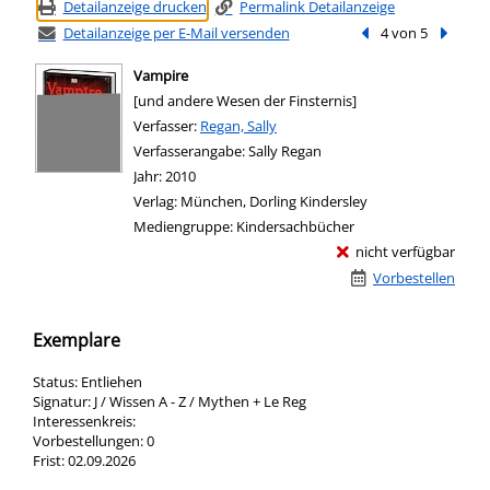
Detailanzeige drucken
Permalink Detailanzeige
Detailanzeige per E-Mail versenden
Vorheriger Treffer
4 von 5
Nächste
Vampire
[und andere Wesen der Finsternis]
Verfasser:
Suche nach diesem Verfasser
Regan, Sally
Verfasserangabe:
Sally Regan
Jahr:
2010
Verlag:
München, Dorling Kindersley
Mediengruppe:
Kindersachbücher
nicht verfügbar
Vorbestellen
Exemplare
Status:
Entliehen
Signatur:
J / Wissen A - Z / Mythen + Le Reg
Interessenkreis:
Vorbestellungen:
0
Frist:
02.09.2026