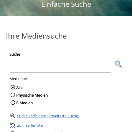
Einfache Suche
Ihre Mediensuche
Suche
Medienart
Wählen Sie die Medienart nach der Sie suc
Alle
Physische Medien
E-Medien
Suche verfeinern (Erweiterte Suche)
Zur Trefferliste