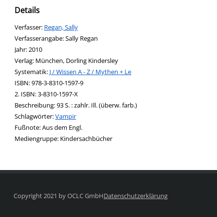
Details
Verfasser:
Suche nach diesem Verfasser
Regan, Sally
Verfasserangabe:
Sally Regan
Jahr:
2010
Verlag:
München, Dorling Kindersley
opens in new tab
Diesen Link in neuem Tab öffnen
Systematik:
Suche nach dieser Systematik
J / Wissen A - Z / Mythen + Le
Suche nach diesem Interessenskreis
ISBN:
978-3-8310-1597-9
2. ISBN:
3-8310-1597-X
Beschreibung:
93 S. : zahlr. Ill. (überw. farb.)
Schlagwörter:
Vampir
Suche nach dieser Beteiligten Person
Fußnote:
Aus dem Engl.
Mediengruppe:
Kindersachbücher
Copyright 2021 by OCLC GmbH
Datenschutzerklärung