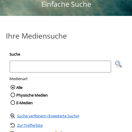
Einfache Suche
Ihre Mediensuche
Suche
Medienart
Wählen Sie die Medienart nach der Sie suc
Alle
Physische Medien
E-Medien
Suche verfeinern (Erweiterte Suche)
Zur Trefferliste