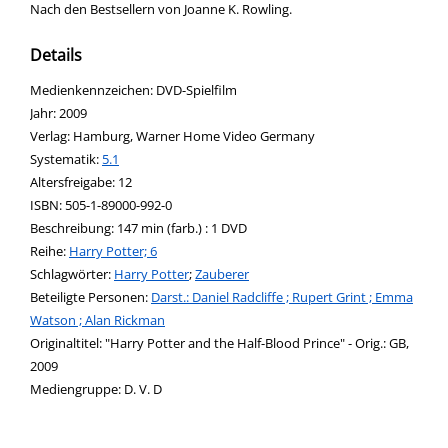
Nach den Bestsellern von Joanne K. Rowling.
Details
Suche nach diesem Verfasser
Medienkennzeichen:
DVD-Spielfilm
Jahr:
2009
Verlag:
Hamburg, Warner Home Video Germany
opens in new tab
Diesen Link in neuem Tab öffnen
Systematik:
Suche nach dieser Systematik
5.1
Suche nach diesem Interessenskreis
Altersfreigabe:
12
ISBN:
505-1-89000-992-0
Beschreibung:
147 min (farb.) : 1 DVD
Reihe:
Harry Potter; 6
Schlagwörter:
Harry Potter
;
Zauberer
Beteiligte Personen:
Suche nach dieser Beteiligten Person
Darst.: Daniel Radcliffe ; Rupert Grint ; Emma
Watson ; Alan Rickman
Originaltitel:
"Harry Potter and the Half-Blood Prince" - Orig.: GB,
2009
Mediengruppe:
D. V. D