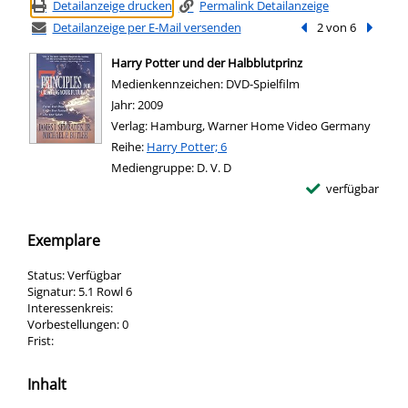
Detailanzeige drucken
Permalink Detailanzeige
Detailanzeige per E-Mail versenden
Vorheriger Treffer
2 von 6
Nächste
Harry Potter und der Halbblutprinz
Suche nach diesem Verfasser
Medienkennzeichen:
DVD-Spielfilm
Jahr:
2009
Verlag:
Hamburg, Warner Home Video Germany
Reihe:
Harry Potter; 6
Mediengruppe:
D. V. D
verfügbar
Exemplare
Status:
Verfügbar
Signatur:
5.1 Rowl 6
Interessenkreis:
Vorbestellungen:
0
Frist:
Inhalt