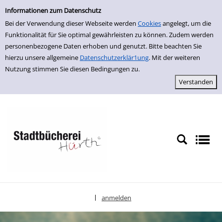
Einfache Suche
zur Navigation springen
zum Inhalt springen
Zur Detailanzeige springen
Informationen zum Datenschutz
Bei der Verwendung dieser Webseite werden
Cookies
angelegt, um die
Funktionalität für Sie optimal gewährleisten zu können. Zudem werden
personenbezogene Daten erhoben und genutzt. Bitte beachten Sie
hierzu unsere allgemeine
Datenschutzerklär1ung
. Mit der weiteren
Nutzung stimmen Sie diesen Bedingungen zu.
anmelden
|
Sprache auswählen