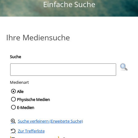
Einfache Suche
Ihre Mediensuche
Suche
Medienart
Wählen Sie die Medienart nach der Sie suc
Alle
Physische Medien
E-Medien
Suche verfeinern (Erweiterte Suche)
Zur Trefferliste