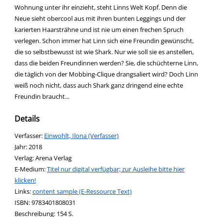
Wohnung unter ihr einzieht, steht Linns Welt Kopf. Denn die
Neue sieht obercool aus mit ihren bunten Leggings und der
karierten Haarsträhne und ist nie um einen frechen Spruch
verlegen. Schon immer hat Linn sich eine Freundin gewünscht,
die so selbstbewusst ist wie Shark. Nur wie soll sie es anstellen,
dass die beiden Freundinnen werden? Sie, die schüchterne Linn,
die täglich von der Mobbing-Clique drangsaliert wird? Doch Linn
weiß noch nicht, dass auch Shark ganz dringend eine echte
Freundin braucht...
Details
Verfasser:
Suche nach diesem Verfasser
Einwohlt, Ilona (Verfasser)
Jahr:
2018
Verlag:
Arena Verlag
E-Medium:
Titel nur digital verfügbar; zur Ausleihe bitte hier
klicken!
opens in new tab
Links:
Diesen Link in neuem Tab öffnen
content sample (E-Ressource Text)
Suche nach dieser Systematik
Suche nach diesem Interessenskreis
ISBN:
9783401808031
Beschreibung:
154 S.