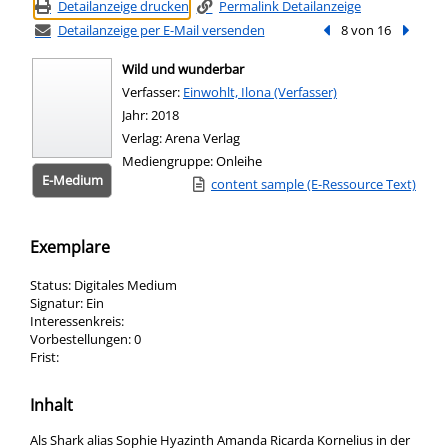
Detailanzeige drucken
Permalink Detailanzeige
Detailanzeige per E-Mail versenden
Vorheriger Treffer
8 von 16
Nächste
Wild und wunderbar
Verfasser:
Suche nach diesem Verfasser
Einwohlt, Ilona (Verfasser)
Jahr:
2018
Verlag:
Arena Verlag
Mediengruppe:
Onleihe
E-Medium
Link zu einem externen Medieninhalt - wird
content sample (E-Ressource Text)
Zum 
Exemplare
Status:
Digitales Medium
Signatur:
Ein
Interessenkreis:
Vorbestellungen:
0
Frist:
Inhalt
Als Shark alias Sophie Hyazinth Amanda Ricarda Kornelius in der