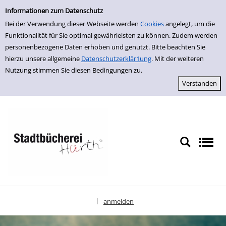
Einfache Suche
zur Navigation springen
zum Inhalt springen
Zur Detailanzeige springen
Informationen zum Datenschutz
Bei der Verwendung dieser Webseite werden
Cookies
angelegt, um die
Funktionalität für Sie optimal gewährleisten zu können. Zudem werden
personenbezogene Daten erhoben und genutzt. Bitte beachten Sie
hierzu unsere allgemeine
Datenschutzerklär1ung
. Mit der weiteren
Nutzung stimmen Sie diesen Bedingungen zu.
anmelden
|
Sprache auswählen