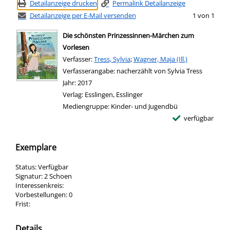
Detailanzeige drucken
Permalink Detailanzeige
Detailanzeige per E-Mail versenden
1 von 1
Die schönsten Prinzessinnen-Märchen zum
Vorlesen
Verfasser:
Suche nach diesem Verfasser
Tress, Sylvia
;
Wagner, Maja (Ill.)
Verfasserangabe:
nacherzählt von Sylvia Tress
Jahr:
2017
Verlag:
Esslingen, Esslinger
Mediengruppe:
Kinder- und Jugendbü
verfügbar
Exemplare
Status:
Verfügbar
Signatur:
2 Schoen
Interessenkreis:
Vorbestellungen:
0
Frist:
Details