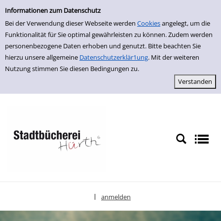
Einfache Suche
zur Navigation springen
zum Inhalt springen
Zur Detailanzeige springen
Informationen zum Datenschutz
Bei der Verwendung dieser Webseite werden
Cookies
angelegt, um die
Funktionalität für Sie optimal gewährleisten zu können. Zudem werden
personenbezogene Daten erhoben und genutzt. Bitte beachten Sie
hierzu unsere allgemeine
Datenschutzerklär1ung
. Mit der weiteren
Nutzung stimmen Sie diesen Bedingungen zu.
anmelden
|
Sprache auswählen