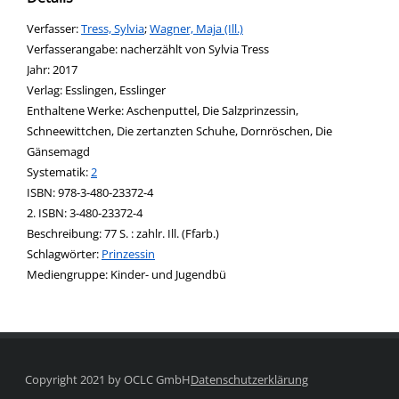
Verfasser:
Suche nach diesem Verfasser
Tress, Sylvia
;
Wagner, Maja (Ill.)
Verfasserangabe:
nacherzählt von Sylvia Tress
Jahr:
2017
Verlag:
Esslingen, Esslinger
Enthaltene Werke:
Aschenputtel
,
Die Salzprinzessin
,
Schneewittchen
,
Die zertanzten Schuhe
,
Dornröschen
,
Die
Gänsemagd
opens in new tab
Diesen Link in neuem Tab öffnen
Systematik:
Suche nach dieser Systematik
2
Suche nach diesem Interessenskreis
ISBN:
978-3-480-23372-4
2. ISBN:
3-480-23372-4
Beschreibung:
77 S. : zahlr. Ill. (Ffarb.)
Schlagwörter:
Prinzessin
Suche nach dieser Beteiligten Person
Mediengruppe:
Kinder- und Jugendbü
Copyright 2021 by OCLC GmbH
Datenschutzerklärung