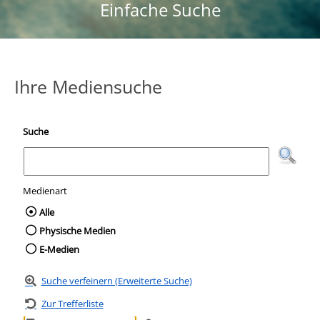
Einfache Suche
Ihre Mediensuche
Suche
Medienart
Wählen Sie die Medienart nach der Sie suc
Alle
Physische Medien
E-Medien
Suche verfeinern (Erweiterte Suche)
Zur Trefferliste