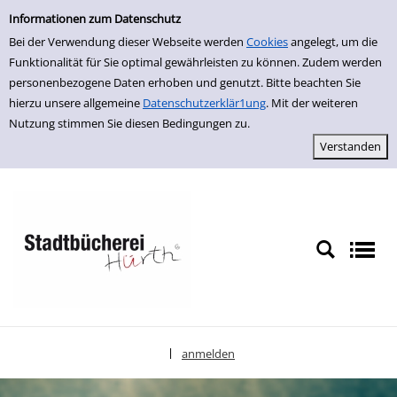
Einfache Suche
zur Navigation springen
zum Inhalt springen
Zur Detailanzeige springen
Informationen zum Datenschutz
Bei der Verwendung dieser Webseite werden
Cookies
angelegt, um die
Funktionalität für Sie optimal gewährleisten zu können. Zudem werden
personenbezogene Daten erhoben und genutzt. Bitte beachten Sie
hierzu unsere allgemeine
Datenschutzerklär1ung
. Mit der weiteren
Nutzung stimmen Sie diesen Bedingungen zu.
anmelden
|
Sprache auswählen