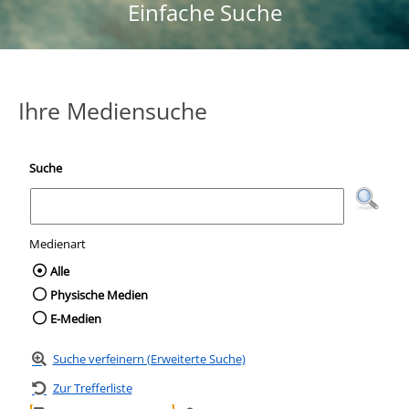
Einfache Suche
Ihre Mediensuche
Suche
Medienart
Wählen Sie die Medienart nach der Sie suc
Alle
Physische Medien
E-Medien
Suche verfeinern (Erweiterte Suche)
Zur Trefferliste