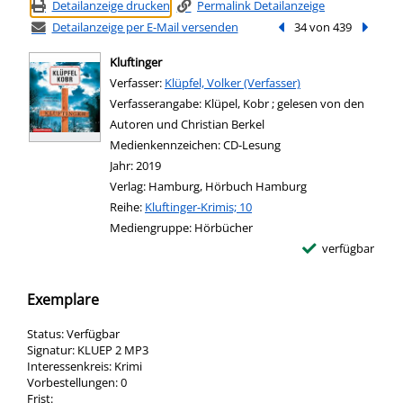
Detailanzeige drucken
Permalink Detailanzeige
Detailanzeige per E-Mail versenden
Vorheriger Treffer
34 von 439
Nächste
Kluftinger
Verfasser:
Suche nach diesem Verfasser
Klüpfel, Volker (Verfasser)
Verfasserangabe:
Klüpel, Kobr ; gelesen von den
Autoren und Christian Berkel
Medienkennzeichen:
CD-Lesung
Jahr:
2019
Verlag:
Hamburg, Hörbuch Hamburg
Reihe:
Kluftinger-Krimis; 10
Mediengruppe:
Hörbücher
verfügbar
Exemplare
Status:
Verfügbar
Signatur:
KLUEP 2 MP3
Interessenkreis:
Krimi
Vorbestellungen:
0
Frist: