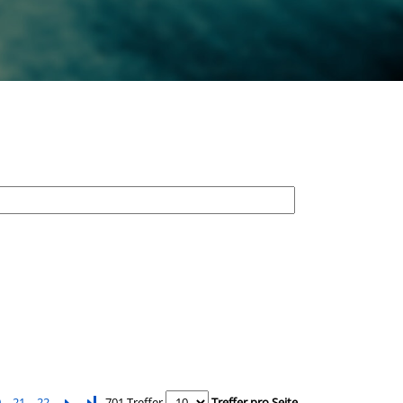
0
21
22
Letzte Seite
701 Treffer
Treffer pro Seite