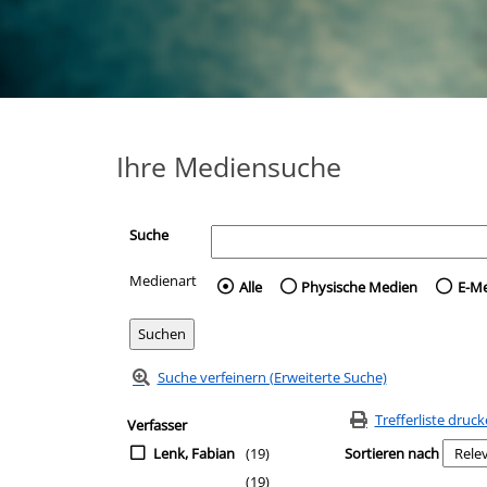
Ihre Mediensuche
Suche
Medienart
Wählen Sie die Medienart 
Alle
Physische Medien
E-M
Suche verfeinern (Erweiterte Suche)
Zur Trefferliste springen
Suchfilter
Trefferliste druc
Verfasser
Lenk, Fabian
(19)
Sortieren nach
(19)