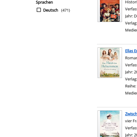
Histo
Sprachen
Verfas
Deutsch
(471)
Jahr:
D
Verlag
Medie
Ellas 
Roma
Verfas
Jahr:
2
Verlag
Reihe:
Medie
Zwisc
vier F
Verfas
Jahr:
2