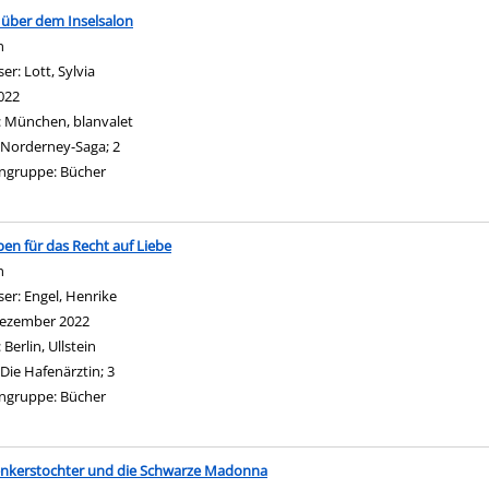
über dem Inselsalon
n
ser:
Lott, Sylvia
Suche nach diesem Verfasser
022
:
München, blanvalet
Norderney-Saga; 2
ngruppe:
Bücher
ben für das Recht auf Liebe
n
ser:
Engel, Henrike
Suche nach diesem Verfasser
ezember 2022
:
Berlin, Ullstein
Die Hafenärztin; 3
ngruppe:
Bücher
enkerstochter und die Schwarze Madonna