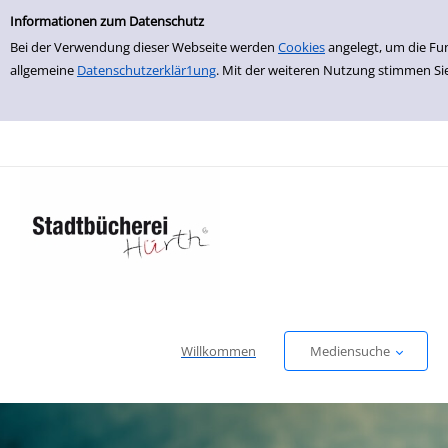
Einfache Suche
zur Navigation springen
zum Inhalt springen
Zu den Suchfiltern springen
Zur Trefferliste springen
Informationen zum Datenschutz
Bei der Verwendung dieser Webseite werden
Cookies
angelegt, um die Fu
allgemeine
Datenschutzerklär1ung
. Mit der weiteren Nutzung stimmen Si
Willkommen
Mediensuche