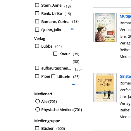
Stern, Anne
(18)
Suchergebnis
Zu den Suchfiltern sp
Renk, Ulrike
(15)
Mutig
(13)
Bomann, Corina
Roma
Verfas
Quinn, Julia
Mehr Verfasser-Filter anzeigen
Jahr:
2
Verlag
Verlag
Lübbe
(44)
Reihe:
Knaur
(39)
Medie
(38)
aufbau taschenbuch
(35)
Piper
Ginst
Ullstein
(35)
Roma
Mehr Verlag-Filter anzeigen
Verfas
Medienart
Jahr:
J
Alle (701)
Verlag
Physische Medien (701)
Reihe:
Medie
Mediengruppe
Bücher
(605)