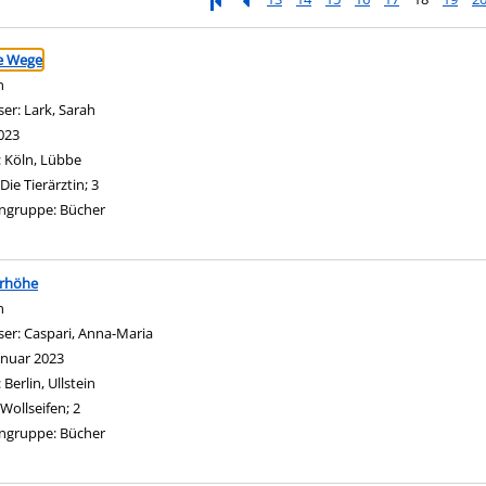
ringen
e Wege
n
ser:
Lark, Sarah
Suche nach diesem Verfasser
023
:
Köln, Lübbe
Die Tierärztin; 3
ngruppe:
Bücher
erhöhe
n
ser:
Caspari, Anna-Maria
Suche nach diesem Verfasser
anuar 2023
:
Berlin, Ullstein
Wollseifen; 2
ngruppe:
Bücher