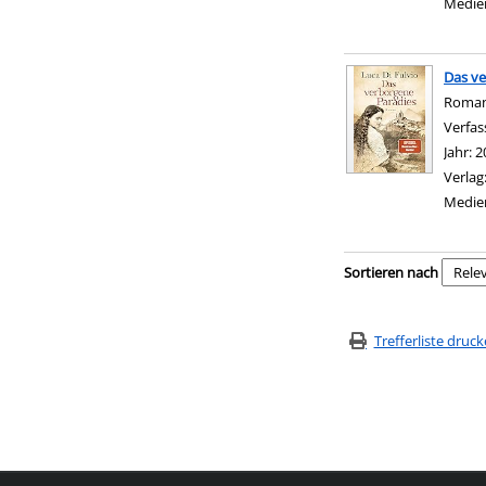
Medie
Das ve
Roma
Verfas
Jahr:
2
Verlag
Medie
Zu den Suchfiltern sp
Sortieren nach
Trefferliste druc