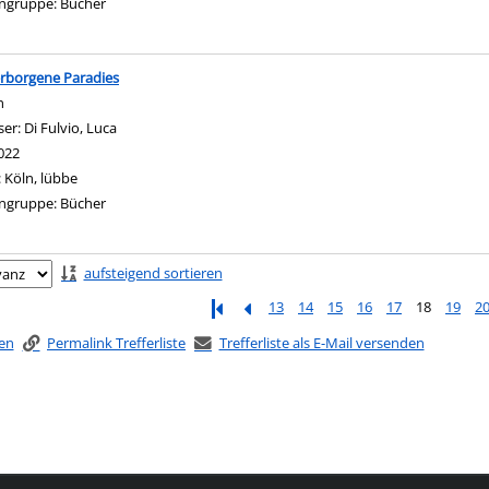
ngruppe:
Bücher
rborgene Paradies
n
ser:
Di Fulvio, Luca
Suche nach diesem Verfasser
022
:
Köln, lübbe
ngruppe:
Bücher
ringen
aufsteigend sortieren
13
14
15
16
17
18
19
2
ken
Permalink Trefferliste
Trefferliste als E-Mail versenden