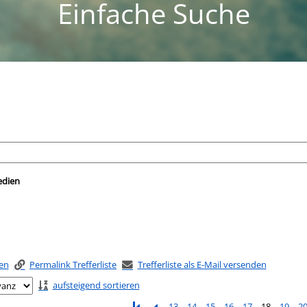
Einfache Suche
nach der Sie suchen wollen.
edien
ken
Permalink Trefferliste
Trefferliste als E-Mail versenden
aufsteigend sortieren
13
14
15
16
17
18
19
2