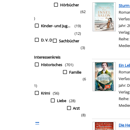
Hörbücher
Sturm 
(62
Roma
)
Verfas
Jahr:
2
Kinder- und Jugendbü
(19)
Verlag
(12)
Reihe:
D. V. D
Sachbücher
Medie
(3)
Interessenkreis
Historisches
(701)
Ein Le
Roma
Familie
Verfas
(6
Jahr:
D
1)
Verlag
Krimi
(56)
Reihe:
Liebe
(28)
Medie
Arzt
(8)
Mehr Interessenkreis-Filter anzeigen
Die H