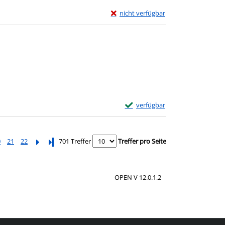
Exemplar-Details von Findelmädchen
nicht verfügbar
Zum Download von externem Anbieter w
Exemplar-Details von Das verbo
verfügbar
Zum Download von externem Anbie
0
21
22
Letzte Seite
701 Treffer
Treffer pro Seite
OPEN V 12.0.1.2