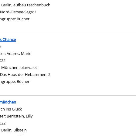
:
Berlin, aufbau taschenbuch
Nord-Ostsee-Saga; 1
ngruppe:
Bücher
s Chance
n
ser:
Adams, Marie
Suche nach diesem Verfasser
022
:
München, blanvalet
Das Haus der Hebammen; 2
ngruppe:
Bücher
lmädchen
ch ins Glück
ser:
Bernstein, Lilly
Suche nach diesem Verfasser
022
:
Berlin, Ullstein