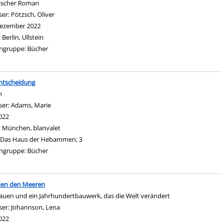
rischer Roman
ser:
Pötzsch, Oliver
Suche nach diesem Verfasser
ezember 2022
:
Berlin, Ullstein
ngruppe:
Bücher
Entscheidung
n
ser:
Adams, Marie
Suche nach diesem Verfasser
022
:
München, blanvalet
Das Haus der Hebammen; 3
ngruppe:
Bücher
hen den Meeren
rauen und ein Jahrhundertbauwerk, das die Welt verändert
ser:
Johannson, Lena
Suche nach diesem Verfasser
022