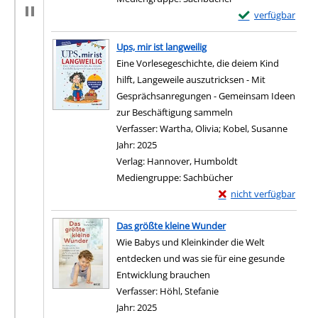
Exemplar-Details 
verfügbar
Zum Download von e
Ups, mir ist langweilig
Eine Vorlesegeschichte, die deiem Kind
hilft, Langeweile auszutricksen - Mit
Gesprächsanregungen - Gemeinsam Ideen
zur Beschäftigung sammeln
Verfasser:
Wartha, Olivia
;
Kobel, Susanne
Suche 
Jahr:
2025
Verlag:
Hannover, Humboldt
Mediengruppe:
Sachbücher
Exemplar-Details von U
nicht verfügbar
Zum Download von exter
Das größte kleine Wunder
Wie Babys und Kleinkinder die Welt
entdecken und was sie für eine gesunde
Entwicklung brauchen
Verfasser:
Höhl, Stefanie
Suche nach diesem Ver
Jahr:
2025