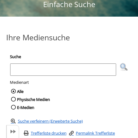
Einfache Suche
Ihre Mediensuche
Suche
Medienart
Wählen Sie die Medienart nach der Sie suc
Alle
Physische Medien
E-Medien
Suche verfeinern (Erweiterte Suche)
Trefferliste drucken
Permalink Trefferliste