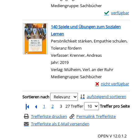
Mediengruppe:
Sachbücher
Exemplar-Details
verfügbar
Zum Download von e
140 Spiele und Übungen zum Sozialen
Lernen
Persönlichkeit stärken, Empathie schulen,
Toleranz fördern
Verfasser:
Krenner, Andreas
Suche nach diesem 
Jahr:
2019
Verlag:
Mülheim, Verl. an der Ruhr
Mediengruppe:
Sachbücher
Exemplar-Details von 
nicht verfügbar
Zum Download von exter
Zu den Suchfiltern springen
aufsteigend sortieren
Sortieren nach
1
2
3
27 Treffer
Treffer pro Seite
Trefferliste drucken
Permalink Trefferliste
Trefferliste als E-Mail versenden
OPEN V 12.0.1.2