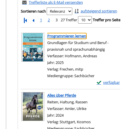
Trefferliste als E-Mail versenden
aufsteigend sortieren
Sortieren nach
1
2
3
27 Treffer
Treffer pro Seite
Suchergebnis
Zu den Suchfiltern springen
Programmieren lernen
Grundlagen für Studium und Beruf -
praxisnah und sprachunabhängig
Verfasser:
Hofmann, Andreas
Suche nach diesem
Jahr:
2025
Verlag:
Frechen, mitp
Mediengruppe:
Sachbücher
Exemplar-Details
verfügbar
Zum Download von e
Alles über Pferde
Reiten, Haltung, Rassen
Verfasser:
Amler, Ulrike
Suche nach diesem Verfa
Jahr:
2024
Verlag:
Stuttgart, Kosmos
Mediengruppe:
Sachbücher