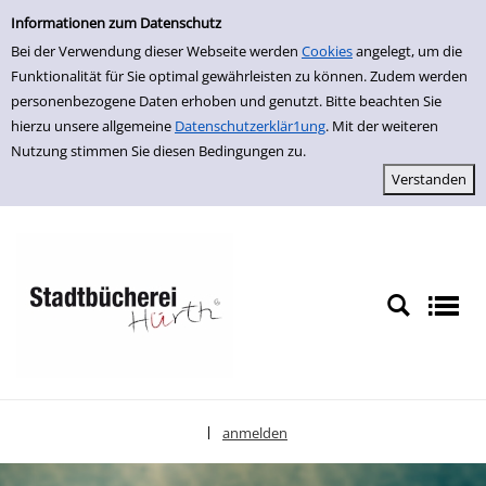
Einfache Suche
zur Navigation springen
zum Inhalt springen
Zu den Suchfiltern springen
Zur Trefferliste springen
Informationen zum Datenschutz
Bei der Verwendung dieser Webseite werden
Cookies
angelegt, um die
Funktionalität für Sie optimal gewährleisten zu können. Zudem werden
personenbezogene Daten erhoben und genutzt. Bitte beachten Sie
hierzu unsere allgemeine
Datenschutzerklär1ung
. Mit der weiteren
Nutzung stimmen Sie diesen Bedingungen zu.
anmelden
|
Sprache auswählen