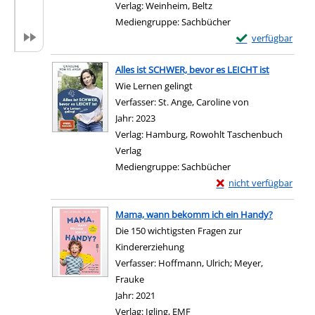
Verlag:
Weinheim, Beltz
Mediengruppe:
Sachbücher
Exemplar-Details
verfügbar
Zum Download von e
Alles ist SCHWER, bevor es LEICHT ist
Wie Lernen gelingt
Verfasser:
St. Ange, Caroline von
Suche nach die
Jahr:
2023
Verlag:
Hamburg, Rowohlt Taschenbuch
Verlag
Mediengruppe:
Sachbücher
Exemplar-Details von A
nicht verfügbar
Zum Download von exter
Mama, wann bekomm ich ein Handy?
Die 150 wichtigsten Fragen zur
Kindererziehung
Verfasser:
Hoffmann, Ulrich
;
Meyer,
Frauke
Suche nach diesem Verfasser
Jahr:
2021
Verlag:
Igling, EMF