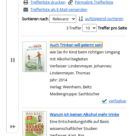
Trefferliste drucken
Permalink Trefferliste
Trefferliste als E-Mail versenden
aufsteigend sortieren
Sortieren nach
3 Treffer
Treffer pro Seite
Suchergebnis
Zu den Suchfiltern springen
Auch Trinken will gelernt sein
wie Sie Ihr Kind beim richtigen Umgang
mit Alkohol begleiten
Verfasser:
Lindenmeyer, Johannes
;
Lindenmeyer, Thomas
Suche nach diesem Verfa
Jahr:
2014
Verlag:
Weinheim, Beltz
Mediengruppe:
Sachbücher
Exemplar-Details 
verfügbar
Zum Download von e
Warum ich keinen Alkohol mehr trinke
Eine Entscheidungshilfe auf Basis
wissenschaftlicher Studien
Verfasser:
Kast, Bas
Suche nach diesem Verfasse