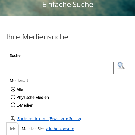
Einfache Suche
Ihre Mediensuche
Suche
Medienart
Wählen Sie die Medienart nach der Sie suc
Alle
Physische Medien
E-Medien
Suche verfeinern (Erweiterte Suche)
Meinten Sie:
alkoholkonsum