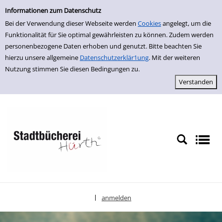
Einfache Suche
zur Navigation springen
zum Inhalt springen
Zu den Suchfiltern springen
Zur Trefferliste springen
Informationen zum Datenschutz
Bei der Verwendung dieser Webseite werden
Cookies
angelegt, um die
Funktionalität für Sie optimal gewährleisten zu können. Zudem werden
personenbezogene Daten erhoben und genutzt. Bitte beachten Sie
hierzu unsere allgemeine
Datenschutzerklär1ung
. Mit der weiteren
Nutzung stimmen Sie diesen Bedingungen zu.
anmelden
|
Sprache auswählen