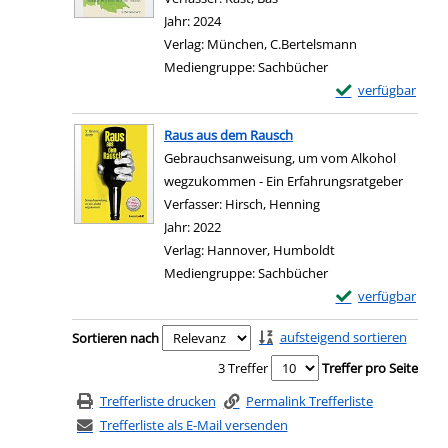
Jahr:
2024
Verlag:
München, C.Bertelsmann
Mediengruppe:
Sachbücher
Exemplar-Details
verfügbar
Zum Download von e
Raus aus dem Rausch
Gebrauchsanweisung, um vom Alkohol
wegzukommen - Ein Erfahrungsratgeber
Verfasser:
Hirsch, Henning
Suche nach diesem Ve
Jahr:
2022
Verlag:
Hannover, Humboldt
Mediengruppe:
Sachbücher
Exemplar-Details
verfügbar
Zum Download von e
Zu den Suchfiltern springen
aufsteigend sortieren
Sortieren nach
3 Treffer
Treffer pro Seite
Trefferliste drucken
Permalink Trefferliste
Trefferliste als E-Mail versenden