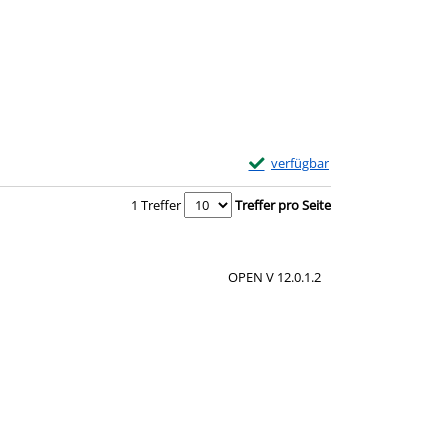
Exemplar-Details von Bergwand
verfügbar
Zum Download von externem Anbie
1 Treffer
Treffer pro Seite
OPEN V 12.0.1.2