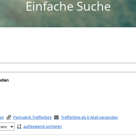
Einfache Suche
nach der Sie suchen wollen.
edien
ken
Permalink Trefferliste
Trefferliste als E-Mail versenden
aufsteigend sortieren