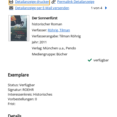
Detailanzeige drucken
Permalink Detailanzeige
Detailanzeige per E-Mail versenden
1 von 4
Nächste
Der Sonnenfürst
historischer Roman
Verfasser:
Suche nach diesem Verfasser
Röhrig, Tilman
Verfasserangabe:
Tilman Röhrig
Jahr:
2011
Verlag:
München u.a., Pendo
Mediengruppe:
Bücher
verfügbar
Exemplare
Status:
Verfügbar
Signatur:
ROEHR
Interessenkreis:
Historisches
Vorbestellungen:
0
Frist:
Details