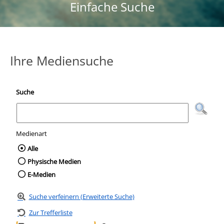
Einfache Suche
Ihre Mediensuche
Suche
Medienart
Wählen Sie die Medienart nach der Sie suc
Alle
Physische Medien
E-Medien
Suche verfeinern (Erweiterte Suche)
Zur Trefferliste