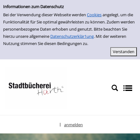
Einfache Suche
zur Navigation springen
zum Inhalt springen
Zur Detailanzeige springen
Informationen zum Datenschutz
Bei der Verwendung dieser Webseite werden
Cookies
angelegt, um die
Funktionalität für Sie optimal gewährleisten zu können. Zudem werden
personenbezogene Daten erhoben und genutzt. Bitte beachten Sie
hierzu unsere allgemeine
Datenschutzerklär1ung
. Mit der weiteren
Nutzung stimmen Sie diesen Bedingungen zu.
anmelden
|
Sprache auswählen