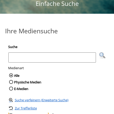
Einfache Suche
Ihre Mediensuche
Suche
Medienart
Wählen Sie die Medienart nach der Sie suc
Alle
Physische Medien
E-Medien
Suche verfeinern (Erweiterte Suche)
Zur Trefferliste