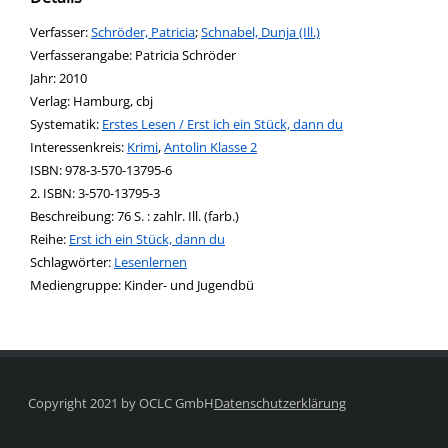
Verfasser:
Suche nach diesem Verfasser
Schröder, Patricia
;
Schnabel, Dunja (Ill.)
Verfasserangabe:
Patricia Schröder
Jahr:
2010
Verlag:
Hamburg, cbj
opens in new tab
Diesen Link in neuem Tab öffnen
Systematik:
Suche nach dieser Systematik
Erstes Lesen / Erst ich ein Stück, dann du
Interessenkreis:
Suche nach diesem Interessenskreis
Krimi
,
Antolin Klasse 2
ISBN:
978-3-570-13795-6
2. ISBN:
3-570-13795-3
Beschreibung:
76 S. : zahlr. Ill. (farb.)
Reihe:
Erst ich ein Stück, dann du
Schlagwörter:
Lesenlernen
Suche nach dieser Beteiligten Person
Mediengruppe:
Kinder- und Jugendbü
Copyright 2021 by OCLC GmbH
Datenschutzerklärung