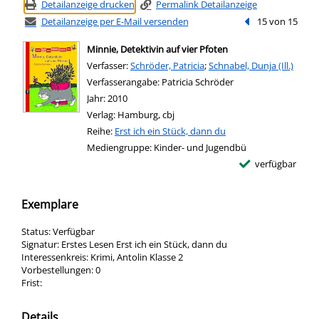
Detailanzeige drucken
Permalink Detailanzeige
Detailanzeige per E-Mail versenden
Vorheriger Treffe
15 von 15
Minnie, Detektivin auf vier Pfoten
Verfasser:
Suche nach diesem Verfasser
Schröder, Patricia
;
Schnabel, Dunja (Ill.)
Verfasserangabe:
Patricia Schröder
Jahr:
2010
Verlag:
Hamburg, cbj
Reihe:
Erst ich ein Stück, dann du
Mediengruppe:
Kinder- und Jugendbü
verfügbar
Exemplare
Status:
Verfügbar
Signatur:
Erstes Lesen Erst ich ein Stück, dann du
Interessenkreis:
Krimi, Antolin Klasse 2
Vorbestellungen:
0
Frist:
Details