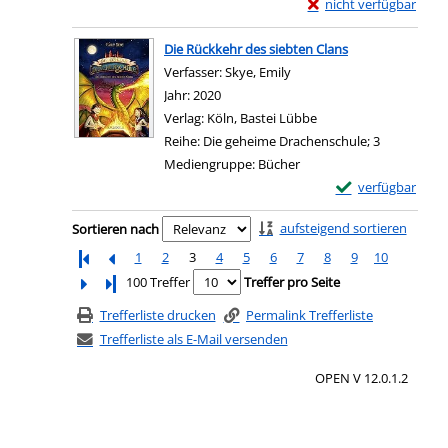
Exemplar-Details von 
nicht verfügbar
Zum Download von exter
Die Rückkehr des siebten Clans
Verfasser:
Skye, Emily
Suche nach diesem Verfas
Jahr:
2020
Verlag:
Köln, Bastei Lübbe
Reihe:
Die geheime Drachenschule; 3
Mediengruppe:
Bücher
Exemplar-Details 
verfügbar
Zum Download von e
Zu den Suchfiltern springen
aufsteigend sortieren
Sortieren nach
1
2
3
4
5
6
7
8
9
10
Letzte Seite
100 Treffer
Treffer pro Seite
Trefferliste drucken
Permalink Trefferliste
Trefferliste als E-Mail versenden
OPEN V 12.0.1.2