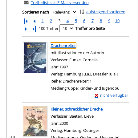
Trefferliste als E-Mail versenden
aufsteigend sortieren
Sortieren nach
1
2
3
4
5
6
7
8
9
10
Letzte Seite
100 Treffer
Treffer pro Seite
Suchergebnis
Zu den Suchfiltern springen
Drachenreiter
mit Illustrationen der Autorin
Verfasser:
Funke, Cornelia
Suche nach diesem Ve
Jahr:
1997
Verlag:
Hamburg [u.a.], Dressler [u.a.]
Reihe:
Drachenreiter; 1
Mediengruppe:
Kinder- und Jugendbü
Exemplar-Details von 
nicht verfügbar
Zum Download von exter
Kleiner, schrecklicher Drache
Verfasser:
Baeten, Lieve
Suche nach diesem Verf
Jahr:
2000
Verlag:
Hamburg, Oetinger
Mediengruppe:
Kinder- und Jugendbü