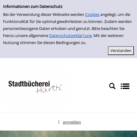
Einfache Suche
zur Navigation springen
zum Inhalt springen
Zu den Suchfiltern springen
Zur Trefferliste springen
Informationen zum Datenschutz
Bei der Verwendung dieser Webseite werden
Cookies
angelegt, um die
Funktionalität für Sie optimal gewährleisten zu können. Zudem werden
personenbezogene Daten erhoben und genutzt. Bitte beachten Sie
hierzu unsere allgemeine
Datenschutzerklär1ung
. Mit der weiteren
Nutzung stimmen Sie diesen Bedingungen zu.
anmelden
|
Sprache auswählen