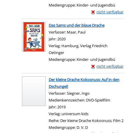
Mediengruppe:
Kinder- und Jugendbü
Exemplar-Details von 
nicht verfügbar
Zum Download von exter
Das Sams und der blaue Drache
Verfasser:
Maar, Paul
Suche nach diesem Verfass
Jahr:
2020
Verlag:
Hamburg, Verlag Friedrich
Oetinger
Mediengruppe:
Kinder- und Jugendbü
Exemplar-Details von 
nicht verfügbar
Zum Download von exter
Der kleine Drache Kokosnuss: Auf in den
Dschungel!
Verfasser:
Siegner, Ingo
Suche nach diesem Verf
Medienkennzeichen:
DVD-Spielfilm
Jahr:
2019
Verlag:
universum kids
Reihe:
Der kleine Drache Kokosnuss; Film 2
Mediengruppe:
D. V. D