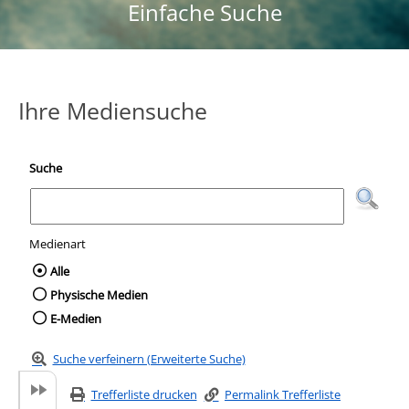
Einfache Suche
Ihre Mediensuche
Suche
Medienart
Wählen Sie die Medienart nach der Sie suc
Alle
Physische Medien
E-Medien
Suche verfeinern (Erweiterte Suche)
Trefferliste drucken
Permalink Trefferliste