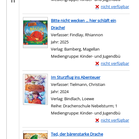
Exemplar-Details von K
nicht verfügbar
Zum Download von exter
Bitte nicht wecken ... hier schläft ein
Drache!
Verfasser:
Findlay, Rhiannon
Suche nach diesem 
Jahr:
2025
Verlag:
Bamberg, Magellan
Mediengruppe:
Kinder- und Jugendbü
Exemplar-Details von Bi
nicht verfügbar
Zum Download von exter
Im Sturzflug ins Abenteuer
Verfasser:
Tielmann, Christian
Suche nach diesem
Jahr:
2024
Verlag:
Bindlach, Loewe
Reihe:
Drachenschule Nebelsturm; 1
Mediengruppe:
Kinder- und Jugendbü
Exemplar-Details von 
nicht verfügbar
Zum Download von exter
Ted, der bärenstarke Drache