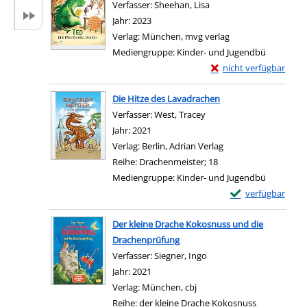
Verfasser:
Sheehan, Lisa
Suche nach diesem Verf
Jahr:
2023
Verlag:
München, mvg verlag
Mediengruppe:
Kinder- und Jugendbü
Exemplar-Details von 
nicht verfügbar
Zum Download von exter
Die Hitze des Lavadrachen
Verfasser:
West, Tracey
Suche nach diesem Verfa
Jahr:
2021
Verlag:
Berlin, Adrian Verlag
Reihe:
Drachenmeister; 18
Mediengruppe:
Kinder- und Jugendbü
Exemplar-Details 
verfügbar
Zum Download von e
Der kleine Drache Kokosnuss und die
Drachenprüfung
Verfasser:
Siegner, Ingo
Suche nach diesem Verf
Jahr:
2021
Verlag:
München, cbj
Reihe:
der kleine Drache Kokosnuss