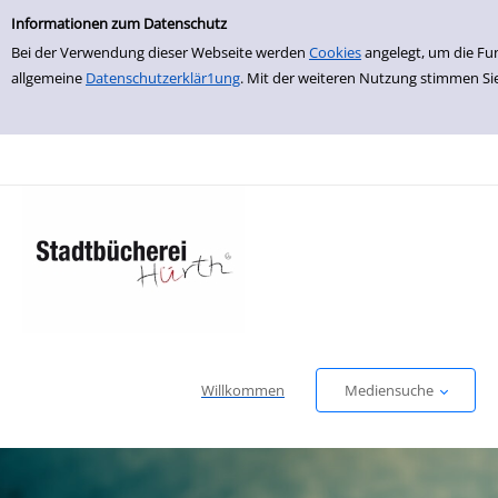
Einfache Suche
zur Navigation springen
zum Inhalt springen
Zur Detailanzeige springen
Informationen zum Datenschutz
Bei der Verwendung dieser Webseite werden
Cookies
angelegt, um die Fu
allgemeine
Datenschutzerklär1ung
. Mit der weiteren Nutzung stimmen Si
Willkommen
Mediensuche