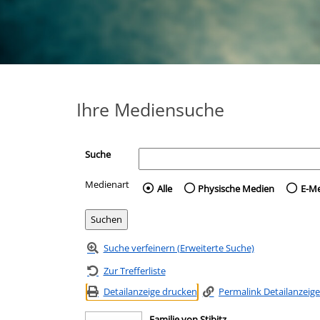
Ihre Mediensuche
Suche
Medienart
Wählen Sie die Medienart 
Alle
Physische Medien
E-M
Suche verfeinern (Erweiterte Suche)
Zur Trefferliste
Detailanzeige drucken
Permalink Detailanzeige
Familie von Stibitz