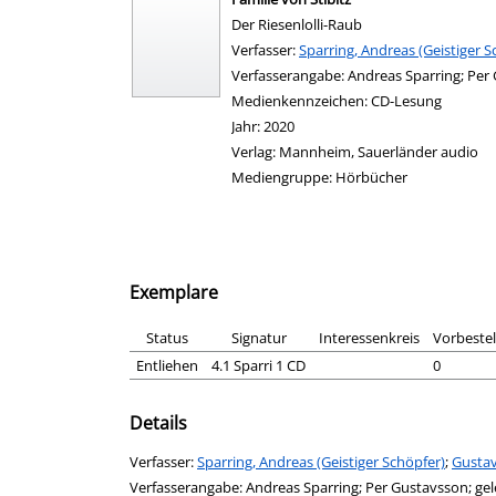
Der Riesenlolli-Raub
Verfasser:
Suche nach diesem Verfasser
Sparring, Andreas (Geistiger S
Verfasserangabe:
Andreas Sparring; Per
Medienkennzeichen:
CD-Lesung
Jahr:
2020
Verlag:
Mannheim, Sauerländer audio
Mediengruppe:
Hörbücher
Exemplare
Status
Signatur
Interessenkreis
Vorbeste
Entliehen
4.1 Sparri 1 CD
0
Details
Verfasser:
Suche nach diesem Verfasser
Sparring, Andreas (Geistiger Schöpfer)
;
Gustav
Verfasserangabe:
Andreas Sparring; Per Gustavsson; ge