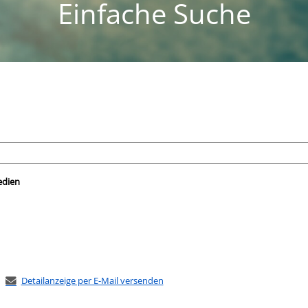
Einfache Suche
nach der Sie suchen wollen.
edien
Detailanzeige per E-Mail versenden