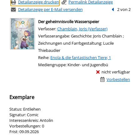
Detailanzeige drucken
Permalink Detailanzeige
Detailanzeige per E-Mail versenden
Vorheriger Tref
2 von 2
Der geheimnisvolle Wasserspeier
Verfasser:
Suche nach diesem Verfasser
Chamblain, Joris (Verfasser)
Verfasserangabe:
Geschichte: Joris Chamblain ;
Zeichnungen und Farrbgestaltung: Lucile
Thiebaudier
Reihe:
Enola & die fantastischen Tiere; 1
Mediengruppe:
Kinder- und Jugendbü
nicht verfügbar
Vorbestellen
Exemplare
Status:
Entliehen
Signatur:
Comic
Interessenkreis:
Antolin
Vorbestellungen:
0
Frist:
09.09.2026