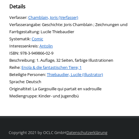
Details
Verfasser:
Suche nach diesem Verfasser
Chamblain, Joris (Verfasser)
Verfasserangabe:
Geschichte: Joris Chamblain ; Zeichnungen und
Farrbgestaltung: Lucile Thiebaudier
opens in new tab
Diesen Link in neuem Tab öffnen
Systematik:
Suche nach dieser Systematik
Comic
Interessenkreis:
Suche nach diesem Interessenskreis
Antolin
ISBN:
978-3-949866-02-9
Beschreibung:
1. Auflage, 32 Seiten, farbige Illustrationen
Reihe:
Enola & die fantastischen Tiere; 1
Beteiligte Personen:
Suche nach dieser Beteiligten Person
Thiebaudier, Lucile (Illustrator)
Sprache:
Deutsch
Originaltitel:
La Gargouille qui partait en vadrouille
Mediengruppe:
Kinder- und Jugendbü
Copyright 2021 by OCLC GmbH
Datenschutzerklärung