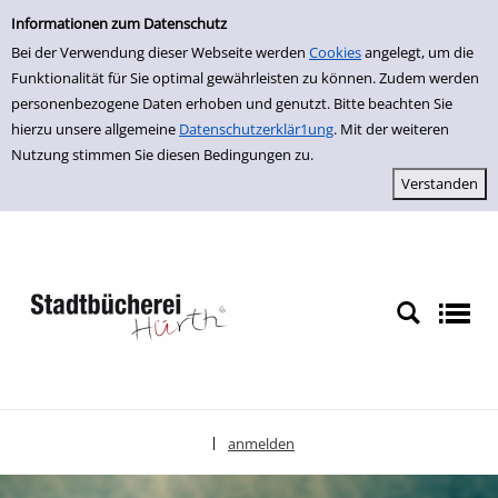
Einfache Suche
zur Navigation springen
zum Inhalt springen
Zur Detailanzeige springen
Informationen zum Datenschutz
Bei der Verwendung dieser Webseite werden
Cookies
angelegt, um die
Funktionalität für Sie optimal gewährleisten zu können. Zudem werden
personenbezogene Daten erhoben und genutzt. Bitte beachten Sie
hierzu unsere allgemeine
Datenschutzerklär1ung
. Mit der weiteren
Nutzung stimmen Sie diesen Bedingungen zu.
anmelden
|
Sprache auswählen