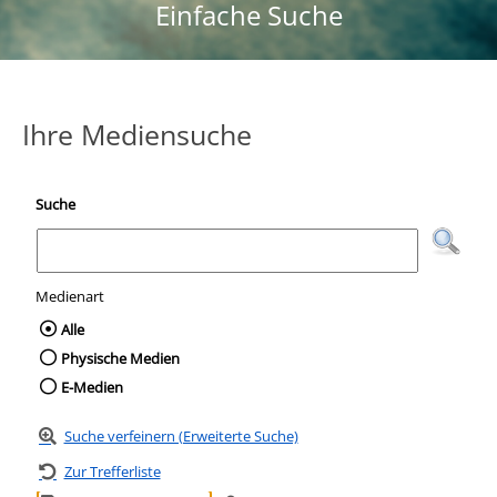
Einfache Suche
Ihre Mediensuche
Suche
Medienart
Wählen Sie die Medienart nach der Sie suc
Alle
Physische Medien
E-Medien
Suche verfeinern (Erweiterte Suche)
Zur Trefferliste