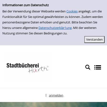
Einfache Suche
zur Navigation springen
zum Inhalt springen
Zur Detailanzeige springen
Informationen zum Datenschutz
Bei der Verwendung dieser Webseite werden
Cookies
angelegt, um die
Funktionalität für Sie optimal gewährleisten zu können. Zudem werden
personenbezogene Daten erhoben und genutzt. Bitte beachten Sie
hierzu unsere allgemeine
Datenschutzerklär1ung
. Mit der weiteren
Nutzung stimmen Sie diesen Bedingungen zu.
anmelden
|
Sprache auswählen