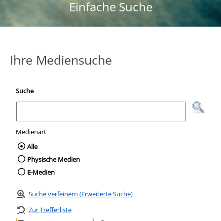
Einfache Suche
Ihre Mediensuche
Suche
Medienart
Wählen Sie die Medienart nach der Sie suc
Alle
Physische Medien
E-Medien
Suche verfeinern (Erweiterte Suche)
Zur Trefferliste