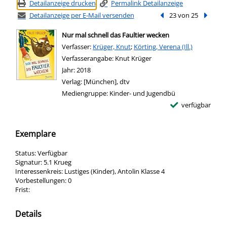
Detailanzeige drucken
Permalink Detailanzeige
Detailanzeige per E-Mail versenden
Vorheriger Treffer
23 von 25
Nächste
Nur mal schnell das Faultier wecken
Verfasser:
Suche nach diesem Verfasser
Krüger, Knut
;
Körting, Verena (Ill.)
Verfasserangabe:
Knut Krüger
Jahr:
2018
Verlag:
[München], dtv
Mediengruppe:
Kinder- und Jugendbü
verfügbar
Exemplare
Status:
Verfügbar
Signatur:
5.1 Krueg
Interessenkreis:
Lustiges (Kinder), Antolin Klasse 4
Vorbestellungen:
0
Frist:
Details