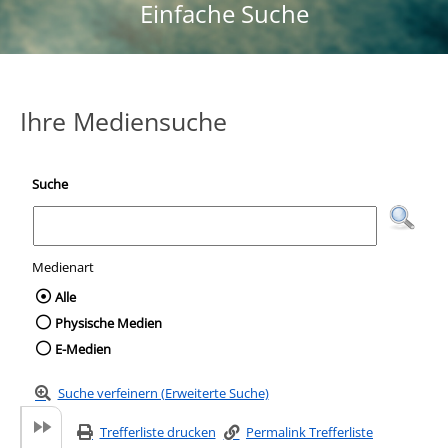
Einfache Suche
Ihre Mediensuche
Suche
Medienart
Wählen Sie die Medienart nach der Sie suc
Alle
Physische Medien
E-Medien
Suche verfeinern (Erweiterte Suche)
Trefferliste drucken
Permalink Trefferliste