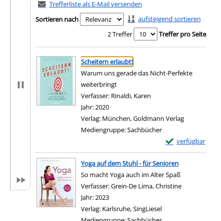
Trefferliste als E-Mail versenden
aufsteigend sortieren
Sortieren nach
2 Treffer
Treffer pro Seite
Suchergebnis
Zu den Suchfiltern springen
Scheitern erlaubt!
Warum uns gerade das Nicht-Perfekte
weiterbringt
Verfasser:
Rinaldi, Karen
Suche nach diesem Verf
Jahr:
2020
Verlag:
München, Goldmann Verlag
Mediengruppe:
Sachbücher
Exemplar-Details 
verfügbar
Zum Download von e
Yoga auf dem Stuhl - für Senioren
So macht Yoga auch im Alter Spaß
Verfasser:
Grein-De Lima, Christine
Suche nach d
Jahr:
2023
Verlag:
Karlsruhe, SingLiesel
Mediengruppe:
Sachbücher