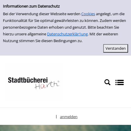
Einfache Suche
zur Navigation springen
zum Inhalt springen
Zu den Suchfiltern springen
Zur Trefferliste springen
Informationen zum Datenschutz
Bei der Verwendung dieser Webseite werden
Cookies
angelegt, um die
Funktionalität für Sie optimal gewährleisten zu können. Zudem werden
personenbezogene Daten erhoben und genutzt. Bitte beachten Sie
hierzu unsere allgemeine
Datenschutzerklär1ung
. Mit der weiteren
Nutzung stimmen Sie diesen Bedingungen zu.
anmelden
|
Sprache auswählen