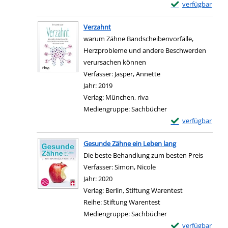
Exemplar-Details
verfügbar
Zum Download von e
Verzahnt
warum Zähne Bandscheibenvorfälle,
Herzprobleme und andere Beschwerden
verursachen können
Verfasser:
Jasper, Annette
Suche nach diesem Ve
Jahr:
2019
Verlag:
München, riva
Mediengruppe:
Sachbücher
Exemplar-Details
verfügbar
Zum Download von e
Gesunde Zähne ein Leben lang
Die beste Behandlung zum besten Preis
Verfasser:
Simon, Nicole
Suche nach diesem Verf
Jahr:
2020
Verlag:
Berlin, Stiftung Warentest
Reihe:
Stiftung Warentest
Mediengruppe:
Sachbücher
Exemplar-Details
verfügbar