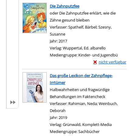
Die Zahnputzfee
oder Die Zahnputzfee erklärt, wie die
Zähne gesund bleiben
Verfasser:
Spathelf, Bärbel
;
Szesny,
Susanne
Suche nach diesem Verfasser
Jahr:
2017
Verlag:
Wuppertal, Ed. albarello
Mediengruppe:
Kinder- und Jugendbü
Exemplar-Details von 
nicht verfügbar
Zum Download von exter
Das große Lexikon der Zahnpflege-
Irrtümer
Halbwahrheiten und fragwürdige
Behandlungen im Faktencheck
Verfasser:
Rahimian, Neda
;
Weinbuch,
Deborah
Suche nach diesem Verfasser
Jahr:
2019
Verlag:
Grünwald, Komplett-Media
Mediengruppe:
Sachbücher