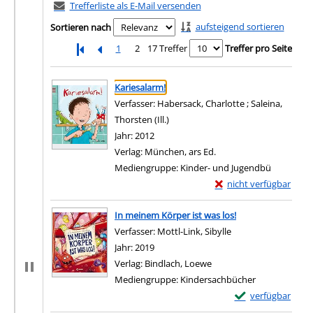
Trefferliste als E-Mail versenden
aufsteigend sortieren
Sortieren nach
1
2
17 Treffer
Treffer pro Seite
Suchergebnis
Zu den Suchfiltern springen
Kariesalarm!
Verfasser:
Habersack, Charlotte
;
Saleina,
Thorsten (Ill.)
Suche nach diesem Verfasser
Jahr:
2012
Verlag:
München, ars Ed.
Mediengruppe:
Kinder- und Jugendbü
Exemplar-Details von 
nicht verfügbar
Zum Download von exter
In meinem Körper ist was los!
Verfasser:
Mottl-Link, Sibylle
Suche nach diesem 
Jahr:
2019
Verlag:
Bindlach, Loewe
Mediengruppe:
Kindersachbücher
Exemplar-Details 
verfügbar
Zum Download von e