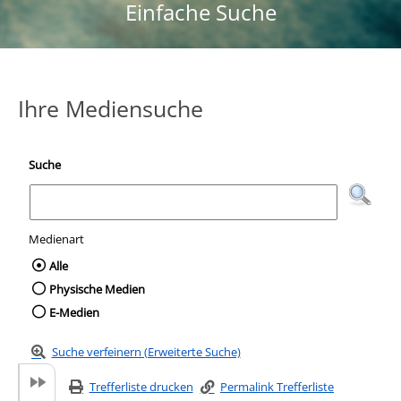
Einfache Suche
Ihre Mediensuche
Suche
Medienart
Wählen Sie die Medienart nach der Sie suc
Alle
Physische Medien
E-Medien
Suche verfeinern (Erweiterte Suche)
Trefferliste drucken
Permalink Trefferliste