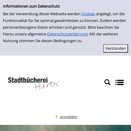
Einfache Suche
zur Navigation springen
zum Inhalt springen
Zu den Suchfiltern springen
Zur Trefferliste springen
Informationen zum Datenschutz
Bei der Verwendung dieser Webseite werden
Cookies
angelegt, um die
Funktionalität für Sie optimal gewährleisten zu können. Zudem werden
personenbezogene Daten erhoben und genutzt. Bitte beachten Sie
hierzu unsere allgemeine
Datenschutzerklär1ung
. Mit der weiteren
Nutzung stimmen Sie diesen Bedingungen zu.
anmelden
|
Sprache auswählen