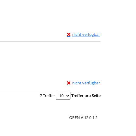
Exemplar-Details von Ein zauberhafte
nicht verfügbar
Zum Download von externem Anbieter w
Exemplar-Details von Mehr Monster, W
nicht verfügbar
Zum Download von externem Anbieter w
7 Treffer
Treffer pro Seite
OPEN V 12.0.1.2