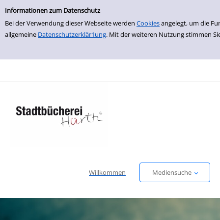
Einfache Suche
zur Navigation springen
zum Inhalt springen
Zu den Suchfiltern springen
Zur Trefferliste springen
Informationen zum Datenschutz
Bei der Verwendung dieser Webseite werden
Cookies
angelegt, um die Fu
allgemeine
Datenschutzerklär1ung
. Mit der weiteren Nutzung stimmen Si
Willkommen
Mediensuche