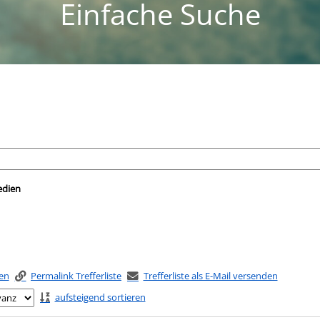
Einfache Suche
nach der Sie suchen wollen.
edien
ken
Permalink Trefferliste
Trefferliste als E-Mail versenden
aufsteigend sortieren