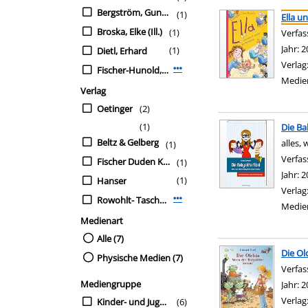
Suchergebnis
Zu den Suchfiltern sp
Bergström, Gunilla
(1)
Ella u
Broska, Elke (Ill.)
(1)
Verfas
Jahr:
2
(1)
Dietl, Erhard
Verlag
Fischer-Hunold, Alexandra
Mehr Verfasser-Filter anzeigen
Medie
Verlag
Oetinger
(2)
(1)
Die Ba
Beltz & Gelberg
alles,
(1)
Verfas
Fischer Duden Kinderbuch
(1)
Jahr:
2
(1)
Hanser
Verlag
Rowohlt- Taschenbuch- Verl.
Mehr Verlag-Filter anzeigen
Medie
Medienart
Alle (7)
Die Ol
Physische Medien (7)
Verfas
Mediengruppe
Jahr:
2
Verlag
Kinder- und Jugendbü
(6)