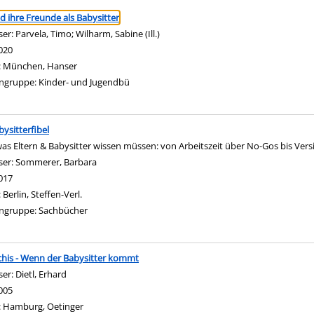
ringen
nd ihre Freunde als Babysitter
ser:
Parvela, Timo
;
Wilharm, Sabine (Ill.)
Suche nach diesem Verfasser
020
:
München, Hanser
ngruppe:
Kinder- und Jugendbü
bysitterfibel
 was Eltern & Babysitter wissen müssen: von Arbeitszeit über No-Gos bis Ver
ser:
Sommerer, Barbara
Suche nach diesem Verfasser
017
:
Berlin, Steffen-Verl.
ngruppe:
Sachbücher
chis - Wenn der Babysitter kommt
ser:
Dietl, Erhard
Suche nach diesem Verfasser
005
:
Hamburg, Oetinger