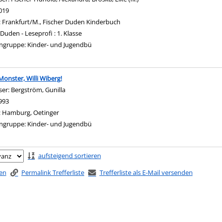
019
:
Frankfurt/M., Fischer Duden Kinderbuch
Duden - Leseprofi : 1. Klasse
ngruppe:
Kinder- und Jugendbü
onster, Willi Wiberg!
ser:
Bergström, Gunilla
Suche nach diesem Verfasser
993
:
Hamburg, Oetinger
ngruppe:
Kinder- und Jugendbü
ringen
aufsteigend sortieren
ken
Permalink Trefferliste
Trefferliste als E-Mail versenden