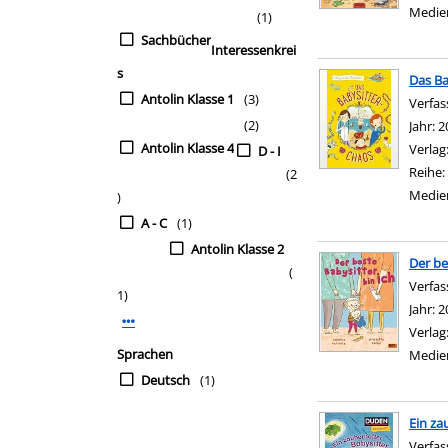
Medie
(1)
Sachbücher
Interessenkrei
s
Das Ba
Antolin Klasse 1
(3)
Verfas
(2)
Jahr:
2
Antolin Klasse 4
Verlag
D - I
Reihe:
(2
Medie
)
A - C
(1)
Antolin Klasse 2
Der be
(
Verfas
1)
Jahr:
2
Mehr Interessenkreis-Filter anzeigen
Verlag
Sprachen
Medie
Deutsch
(1)
Ein za
Verfas