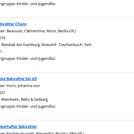
ngruppe:
Kinder- und Jugendbü
bysitter-Chaos
ser:
Beauvais, Clémentine
;
Moor, Becka (Ill.)
Suche nach diesem Verfasser
016
:
Reinbek bei Hamburg, Rowohlt- Taschenbuch- Verl.
1
ngruppe:
Kinder- und Jugendbü
ste Babysitter bin ich
ser:
Horn, Johanna von
Suche nach diesem Verfasser
021
:
Weinheim, Beltz & Gelberg
ngruppe:
Kinder- und Jugendbü
uberhafter Babysitter
ser:
Fischer-Hunold, Alexandra
;
Broska, Elke (Ill.)
Suche nach diesem Verfasse