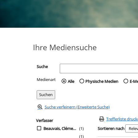
Ihre Mediensuche
Suche
Medienart
Wählen Sie die Medienart 
Alle
Physische Medien
E-M
Suche verfeinern (Erweiterte Suche)
Zur Trefferliste springen
Suchfilter
Trefferliste druc
Verfasser
Beauvais, Clémentine
(1)
Sortieren nach
(1)