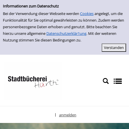
Einfache Suche
zur Navigation springen
zum Inhalt springen
Zur Detailanzeige springen
Informationen zum Datenschutz
Bei der Verwendung dieser Webseite werden
Cookies
angelegt, um die
Funktionalität für Sie optimal gewährleisten zu können. Zudem werden
personenbezogene Daten erhoben und genutzt. Bitte beachten Sie
hierzu unsere allgemeine
Datenschutzerklär1ung
. Mit der weiteren
Nutzung stimmen Sie diesen Bedingungen zu.
anmelden
|
Sprache auswählen