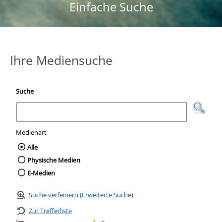
Einfache Suche
Ihre Mediensuche
Suche
Medienart
Wählen Sie die Medienart nach der Sie suc
Alle
Physische Medien
E-Medien
Suche verfeinern (Erweiterte Suche)
Zur Trefferliste