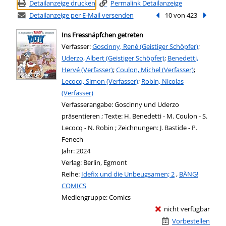
Detailanzeige drucken
Permalink Detailanzeige
Detailanzeige per E-Mail versenden
Vorheriger Treffer
10 von 423
Nächste
Ins Fressnäpfchen getreten
Verfasser:
Suche nach diesem Verfasser
Goscinny, René (Geistiger Schöpfer)
;
Uderzo, Albert (Geistiger Schöpfer)
;
Benedetti,
Hervé (Verfasser)
;
Coulon, Michel (Verfasser)
;
Lecocq, Simon (Verfasser)
;
Robin, Nicolas
(Verfasser)
Verfasserangabe:
Goscinny und Uderzo
präsentieren ; Texte: H. Benedetti - M. Coulon - S.
Lecocq - N. Robin ; Zeichnungen: J. Bastide - P.
Fenech
Jahr:
2024
Verlag:
Berlin, Egmont
Reihe:
Idefix und die Unbeugsamen; 2
,
BÄNG!
COMICS
Mediengruppe:
Comics
nicht verfügbar
Vorbestellen