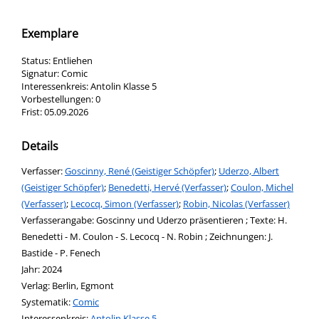
Exemplare
Status:
Entliehen
Signatur:
Comic
Interessenkreis:
Antolin Klasse 5
Vorbestellungen:
0
Frist:
05.09.2026
Details
Verfasser:
Suche nach diesem Verfasser
Goscinny, René (Geistiger Schöpfer)
;
Uderzo, Albert
(Geistiger Schöpfer)
;
Benedetti, Hervé (Verfasser)
;
Coulon, Michel
(Verfasser)
;
Lecocq, Simon (Verfasser)
;
Robin, Nicolas (Verfasser)
Verfasserangabe:
Goscinny und Uderzo präsentieren ; Texte: H.
Benedetti - M. Coulon - S. Lecocq - N. Robin ; Zeichnungen: J.
Bastide - P. Fenech
Jahr:
2024
Verlag:
Berlin, Egmont
opens in new tab
Diesen Link in neuem Tab öffnen
Systematik:
Suche nach dieser Systematik
Comic
Interessenkreis:
Suche nach diesem Interessenskreis
Antolin Klasse 5