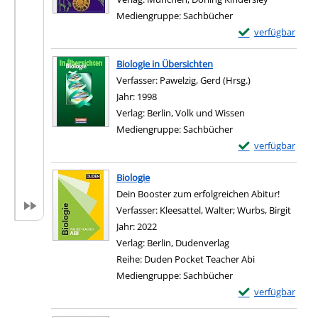
Mediengruppe:
Sachbücher
Exemplar-Details
verfügbar
Zum Download von e
Biologie in Übersichten
Verfasser:
Pawelzig, Gerd (Hrsg.)
Suche nach die
Jahr:
1998
Verlag:
Berlin, Volk und Wissen
Mediengruppe:
Sachbücher
Exemplar-Details 
verfügbar
Zum Download von e
Biologie
Dein Booster zum erfolgreichen Abitur!
Verfasser:
Kleesattel, Walter
;
Wurbs, Birgit
Suche
Jahr:
2022
Verlag:
Berlin, Dudenverlag
Reihe:
Duden Pocket Teacher Abi
Mediengruppe:
Sachbücher
Exemplar-Details 
verfügbar
Zum Download von e