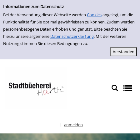
Einfache Suche
zur Navigation springen
zum Inhalt springen
Zu den Suchfiltern springen
Zur Trefferliste springen
Informationen zum Datenschutz
Bei der Verwendung dieser Webseite werden
Cookies
angelegt, um die
Funktionalität für Sie optimal gewährleisten zu können. Zudem werden
personenbezogene Daten erhoben und genutzt. Bitte beachten Sie
hierzu unsere allgemeine
Datenschutzerklär1ung
. Mit der weiteren
Nutzung stimmen Sie diesen Bedingungen zu.
anmelden
|
Sprache auswählen