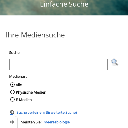
Einfache Suche
Ihre Mediensuche
Suche
Medienart
Wählen Sie die Medienart nach der Sie suc
Alle
Physische Medien
E-Medien
Suche verfeinern (Erweiterte Suche)
Meinten Sie:
meeresbiologie