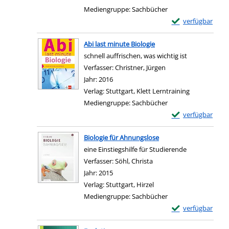
Mediengruppe:
Sachbücher
Exemplar-Details 
verfügbar
Zum Download von e
Abi last minute Biologie
schnell auffrischen, was wichtig ist
Verfasser:
Christner, Jürgen
Suche nach diesem V
Jahr:
2016
Verlag:
Stuttgart, Klett Lerntraining
Mediengruppe:
Sachbücher
Exemplar-Details 
verfügbar
Zum Download von e
Biologie für Ahnungslose
eine Einstiegshilfe für Studierende
Verfasser:
Söhl, Christa
Suche nach diesem Verfa
Jahr:
2015
Verlag:
Stuttgart, Hirzel
Mediengruppe:
Sachbücher
Exemplar-Details 
verfügbar
Zum Download von e