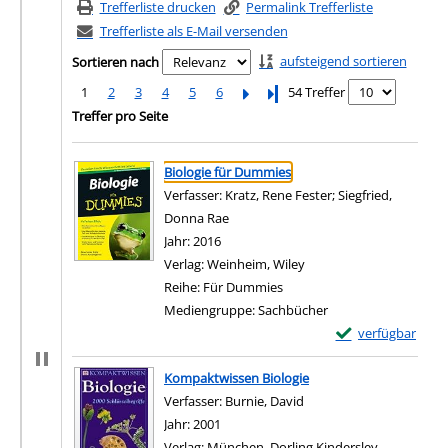
Trefferliste drucken
Permalink Trefferliste
Trefferliste als E-Mail versenden
aufsteigend sortieren
Sortieren nach
1
2
3
4
5
6
Letzte Seite
54 Treffer
Treffer pro Seite
Suchergebnis
Zu den Suchfiltern springen
Biologie für Dummies
Verfasser:
Kratz, Rene Fester
;
Siegfried,
Donna Rae
Suche nach diesem Verfasser
Jahr:
2016
Verlag:
Weinheim, Wiley
Reihe:
Für Dummies
Mediengruppe:
Sachbücher
Exemplar-Details
verfügbar
Zum Download von e
Kompaktwissen Biologie
Verfasser:
Burnie, David
Suche nach diesem Verf
Jahr:
2001
Verlag:
München, Dorling Kindersley