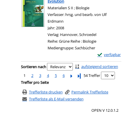
Evolution
Materialien S II ; Biologie
Verfasser:
hrsg. und bearb. von Ulf
Erdmann
Suche nach diesem Verfasser
Jahr:
2008
Verlag:
Hannover, Schroedel
Reihe:
Grüne Reihe : Biologie
Mediengruppe:
Sachbücher
Exemplar-Details 
verfügbar
Zum Download von e
Zu den Suchfiltern springen
aufsteigend sortieren
Sortieren nach
1
2
3
4
5
6
Letzte Seite
54 Treffer
Treffer pro Seite
Trefferliste drucken
Permalink Trefferliste
Trefferliste als E-Mail versenden
OPEN V 12.0.1.2