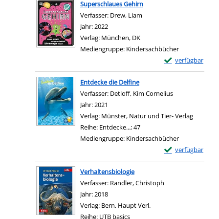
Superschlaues Gehirn
Verfasser:
Drew, Liam
Suche nach diesem Verfas
Jahr:
2022
Verlag:
München, DK
Mediengruppe:
Kindersachbücher
Exemplar-Details
verfügbar
Zum Download von e
Entdecke die Delfine
Verfasser:
Detloff, Kim Cornelius
Suche nach die
Jahr:
2021
Verlag:
Münster, Natur und Tier- Verlag
Reihe:
Entdecke...; 47
Mediengruppe:
Kindersachbücher
Exemplar-Details 
verfügbar
Zum Download von e
Verhaltensbiologie
Verfasser:
Randler, Christoph
Suche nach diesem
Jahr:
2018
Verlag:
Bern, Haupt Verl.
Reihe:
UTB basics