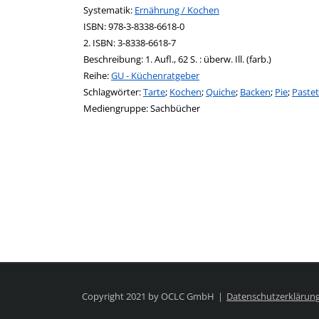
opens in new tab
Diesen Link in neuem Tab öffnen
Systematik:
Suche nach dieser Systematik
Ernährung / Kochen
Suche nach diesem Interessenskreis
ISBN:
978-3-8338-6618-0
2. ISBN:
3-8338-6618-7
Beschreibung:
1. Aufl., 62 S. : überw. Ill. (farb.)
Reihe:
GU - Küchenratgeber
Schlagwörter:
Tarte
;
Kochen
;
Quiche
;
Backen
;
Pie
;
Paste
Suche nach dieser Beteiligten Person
Mediengruppe:
Sachbücher
Copyright 2021 by OCLC GmbH
Datenschutzerklärun