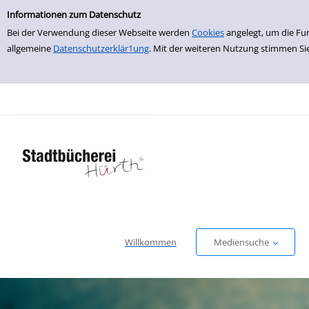
Einfache Suche
zur Navigation springen
zum Inhalt springen
Zur Detailanzeige springen
Informationen zum Datenschutz
Bei der Verwendung dieser Webseite werden
Cookies
angelegt, um die Fu
allgemeine
Datenschutzerklär1ung
. Mit der weiteren Nutzung stimmen Si
Willkommen
Mediensuche