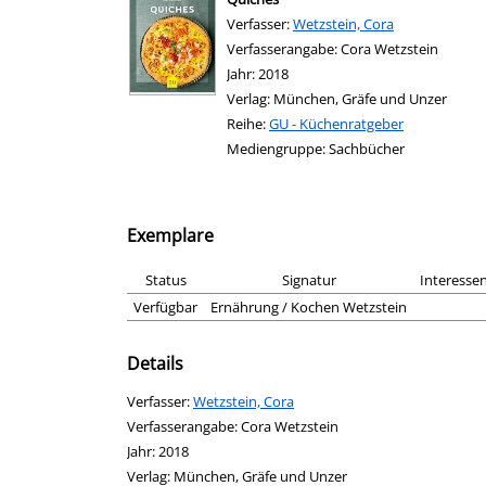
Verfasser:
Suche nach diesem Verfasser
Wetzstein, Cora
Verfasserangabe:
Cora Wetzstein
Jahr:
2018
Verlag:
München, Gräfe und Unzer
Reihe:
GU - Küchenratgeber
Mediengruppe:
Sachbücher
Exemplare
Status
Signatur
Interessen
Verfügbar
Ernährung / Kochen Wetzstein
Details
Verfasser:
Suche nach diesem Verfasser
Wetzstein, Cora
Verfasserangabe:
Cora Wetzstein
Jahr:
2018
Verlag:
München, Gräfe und Unzer