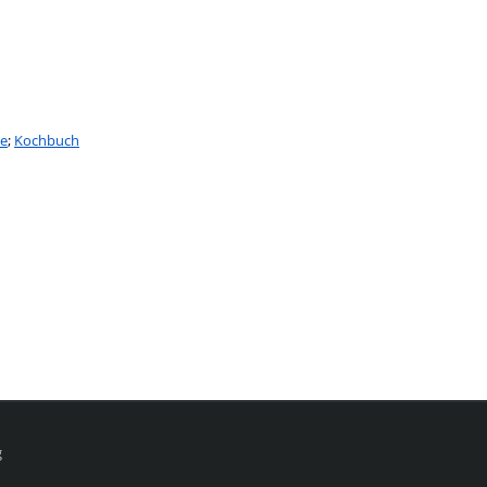
te
;
Kochbuch
g