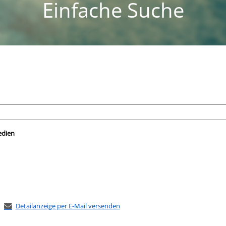
Einfache Suche
nach der Sie suchen wollen.
edien
Detailanzeige per E-Mail versenden