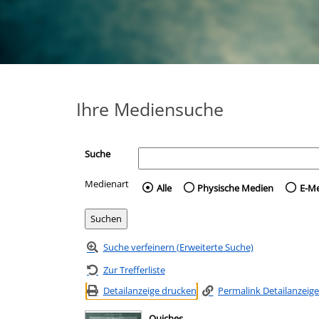
Ihre Mediensuche
Suche
Medienart
Wählen Sie die Medienart 
Alle
Physische Medien
E-M
Suche verfeinern (Erweiterte Suche)
Zur Trefferliste
Detailanzeige drucken
Permalink Detailanzeige
Quiches