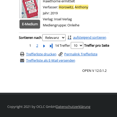
Hawthorne ermittelt
Verfasser:
Horowitz,
Anthony
Suche nach diesem
Jahr:
2019
Verlag:
Insel Verlag
E-Medium
Mediengruppe:
Onleihe
Zum 
Zu den Suchfiltern springen
aufsteigend sortieren
Sortieren nach
1
2
Letzte Seite
14 Treffer
Treffer pro Seite
Trefferliste drucken
Permalink Trefferliste
Trefferliste als E-Mail versenden
OPEN V 12.0.1.2
Copyright 2021 by OCLC GmbH
Datenschutzerklärung