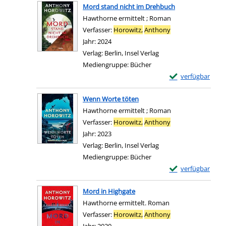
Mord stand nicht im Drehbuch
Hawthorne ermittelt ; Roman
Verfasser:
Horowitz,
Anthony
Suche nach diesem
Jahr:
2024
Verlag:
Berlin, Insel Verlag
Mediengruppe:
Bücher
Exemplar-Details
verfügbar
Zum Download von e
Wenn Worte töten
Hawthorne ermittelt ; Roman
Verfasser:
Horowitz,
Anthony
Suche nach diesem
Jahr:
2023
Verlag:
Berlin, Insel Verlag
Mediengruppe:
Bücher
Exemplar-Details
verfügbar
Zum Download von e
Mord in Highgate
Hawthorne ermittelt. Roman
Verfasser:
Horowitz,
Anthony
Suche nach diesem