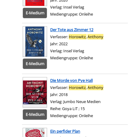
Jahr:
2020
Verlag:
Insel Verlag
E-Medium
Mediengruppe:
Onleihe
Zum 
Der Tote aus Zimmer 12
Verfasser:
Horowitz,
Anthony
Suche nach diesem
Jahr:
2022
Verlag:
Insel Verlag
Mediengruppe:
Onleihe
E-Medium
Zum 
Die Morde von Pye Hall
Verfasser:
Horowitz,
Anthony
Suche nach diesem
Jahr:
2018
Verlag:
Jumbo Neue Medien
Reihe:
Goya LiT ; 15
E-Medium
Mediengruppe:
Onleihe
Zum 
Ein perfider Plan