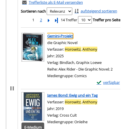
Trefferliste als E-Mail versenden
aufsteigend sortieren
Sortieren nach
1
2
Letzte Seite
14 Treffer
Treffer pro Seite
Suchergebnis
Zu den Suchfiltern springen
Gemini-Projekt
die Graphic Novel
Verfasser:
Horowitz,
Anthony
Suche nach diesem
Jahr:
2025
Verlag:
Bindlach, Graphix Loewe
Reihe:
Alex Rider - Die Graphic Novel; 2
Mediengruppe:
Comics
Exemplar-Details 
verfügbar
Zum Download von e
James Bond: Ewig und ein Tag
Verfasser:
Horowitz,
Anthony
Suche nach diesem
Jahr:
2019
Verlag:
Cross Cult
Mediengruppe:
Onleihe
E-Medium
Zum 