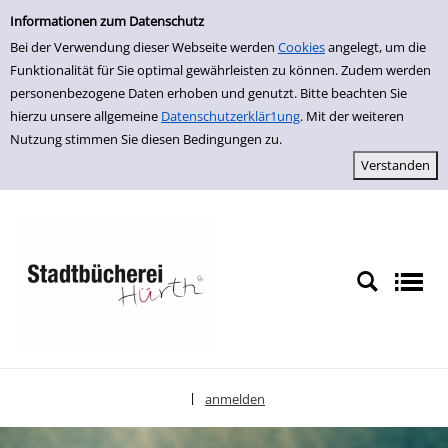
Einfache Suche
zur Navigation springen
zum Inhalt springen
Zu den Suchfiltern springen
Zur Trefferliste springen
Informationen zum Datenschutz
Bei der Verwendung dieser Webseite werden
Cookies
angelegt, um die
Funktionalität für Sie optimal gewährleisten zu können. Zudem werden
personenbezogene Daten erhoben und genutzt. Bitte beachten Sie
hierzu unsere allgemeine
Datenschutzerklär1ung
. Mit der weiteren
Nutzung stimmen Sie diesen Bedingungen zu.
anmelden
|
Sprache auswählen