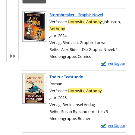
Stormbreaker - Graphic Novel
Verfasser:
Horowitz,
Anthony
;
Johnston,
Anthony
Suche nach diesem Verfasser
Jahr:
2024
Verlag:
Bindlach, Graphix Loewe
Reihe:
Alex Rider - Die Graphic Novel; 1
Mediengruppe:
Comics
Exemplar-Details
verfügbar
Zum Download von e
Tod zur Teestunde
Roman
Verfasser:
Horowitz,
Anthony
Suche nach diesem
Jahr:
2025
Verlag:
Berlin, Insel Verlag
Reihe:
Susan Ryeland ermittelt; 3
Mediengruppe:
Bücher
Exemplar-Details
verfügbar
Zum Download von e