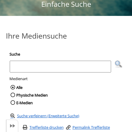
Einfache Suche
Ihre Mediensuche
Suche
Medienart
Wählen Sie die Medienart nach der Sie suc
Alle
Physische Medien
E-Medien
Suche verfeinern (Erweiterte Suche)
Trefferliste drucken
Permalink Trefferliste