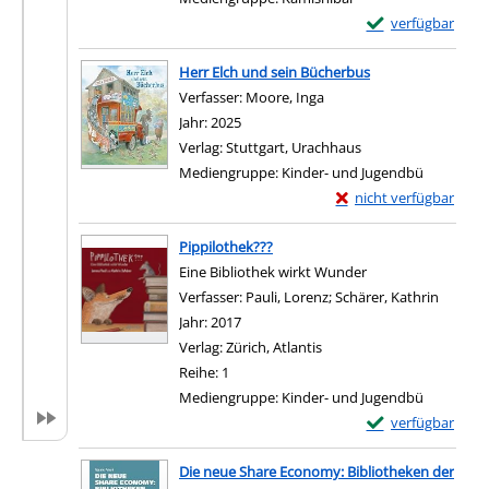
Exemplar-Details 
verfügbar
Zum Download von e
Herr Elch und sein Bücherbus
Verfasser:
Moore, Inga
Suche nach diesem Verfa
Jahr:
2025
Verlag:
Stuttgart, Urachhaus
Mediengruppe:
Kinder- und Jugendbü
Exemplar-Details von 
nicht verfügbar
Zum Download von exter
Pippilothek???
Eine Bibliothek wirkt Wunder
Verfasser:
Pauli, Lorenz
;
Schärer, Kathrin
Suche n
Jahr:
2017
Verlag:
Zürich, Atlantis
Reihe:
1
Mediengruppe:
Kinder- und Jugendbü
Exemplar-Details 
verfügbar
Zum Download von e
Die neue Share Economy: Bibliotheken der