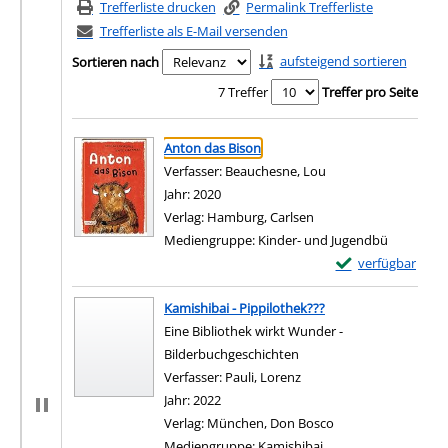
Trefferliste drucken
Permalink Trefferliste
Trefferliste als E-Mail versenden
aufsteigend sortieren
Sortieren nach
7 Treffer
Treffer pro Seite
Suchergebnis
Zu den Suchfiltern springen
Anton das Bison
Verfasser:
Beauchesne, Lou
Suche nach diesem V
Jahr:
2020
Verlag:
Hamburg, Carlsen
Mediengruppe:
Kinder- und Jugendbü
Exemplar-Details
verfügbar
Zum Download von e
Kamishibai - Pippilothek???
Eine Bibliothek wirkt Wunder -
Bilderbuchgeschichten
Verfasser:
Pauli, Lorenz
Suche nach diesem Verfa
Jahr:
2022
Verlag:
München, Don Bosco
Mediengruppe:
Kamishibai