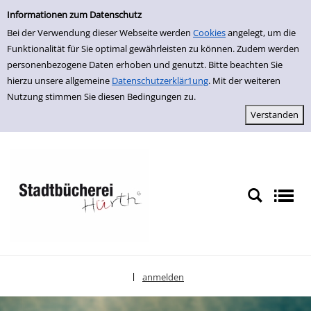
Einfache Suche
zur Navigation springen
zum Inhalt springen
Zu den Suchfiltern springen
Zur Trefferliste springen
Informationen zum Datenschutz
Bei der Verwendung dieser Webseite werden
Cookies
angelegt, um die
Funktionalität für Sie optimal gewährleisten zu können. Zudem werden
personenbezogene Daten erhoben und genutzt. Bitte beachten Sie
hierzu unsere allgemeine
Datenschutzerklär1ung
. Mit der weiteren
Nutzung stimmen Sie diesen Bedingungen zu.
anmelden
|
Sprache auswählen