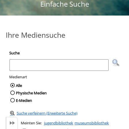
Einfache Suche
Ihre Mediensuche
Suche
Medienart
Wählen Sie die Medienart nach der Sie suc
Alle
Physische Medien
E-Medien
Suche verfeinern (Erweiterte Suche)
Meinten Sie:
jugendbibliothek
museumsbibliothek