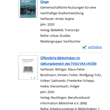
Dinge
Gemeinschaftliche Nutzungen für eine
nachhaltige Stadtentwicklung
Verfasser:
Ameli, Najine
Suche nach diesem Verf
Jahr:
2020
Verlag:
Bielefeld, Transcript
Reihe:
Urban Studies
Mediengruppe:
Sachbücher
Exemplar-Details
verfügbar
Zum Download von e
Öffentliche Bibliotheken im
Geltungsbereich des TVöD-VKA (AVÖB)
Verfasser:
Böttger, Klaus-Peter
;
Brodmann, Kirsten
;
Folter, Wolfgang
;
Fritz,
Volker
;
Sablowski, Friederike
;
Schepp,
Heike
;
Sterzenbach, Holger
Suche nach diesem V
Jahr:
2020
Verlag:
Reutlingen, Berufsverband
Information Bibliothek e.V. (BIB)
Reihe:
Arbeitsvorgänge in Bibliotheken; 1