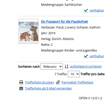
Mediengruppe:
Sachbücher
Exemplar-Details 
verfügbar
Zum Download von e
Ein Passwort für die Pippilothek
Verfasser:
Pauli, Lorenz
;
Schärer, Kathrin
Suche n
Jahr:
2019
Verlag:
Zürich, Atlantis
Reihe:
2
Mediengruppe:
Kinder- und Jugendbü
Exemplar-Details 
verfügbar
Zum Download von e
Zu den Suchfiltern springen
aufsteigend sortieren
Sortieren nach
7 Treffer
Treffer pro Seite
Trefferliste drucken
Permalink Trefferliste
Trefferliste als E-Mail versenden
OPEN V 12.0.1.2