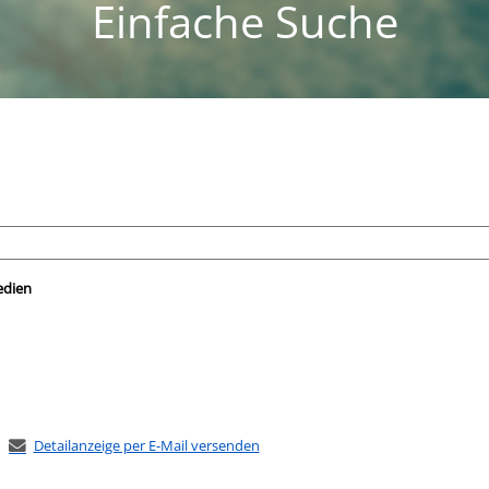
Einfache Suche
nach der Sie suchen wollen.
edien
Detailanzeige per E-Mail versenden