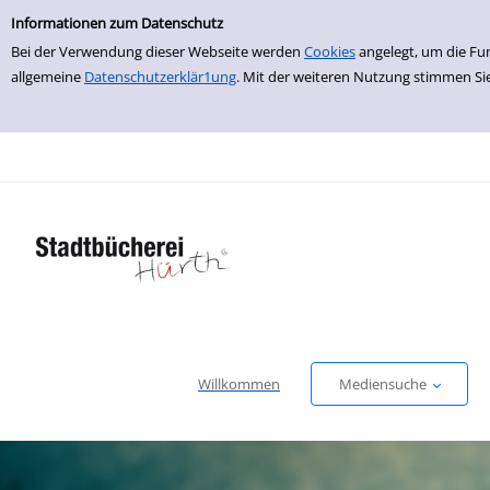
Einfache Suche
zur Navigation springen
zum Inhalt springen
Zur Detailanzeige springen
Informationen zum Datenschutz
Bei der Verwendung dieser Webseite werden
Cookies
angelegt, um die Fu
allgemeine
Datenschutzerklär1ung
. Mit der weiteren Nutzung stimmen Si
Willkommen
Mediensuche