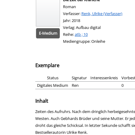
Roman
Verfasser:
Suche nach diesem Verfasser
Renk, Ulrike (Verfasser)
Jahr:
2018
Verlag:
Aufbau digital
E-Medium
Reihe:
atb ; 10
Mediengruppe:
Onleihe
Exemplare
Status
Signatur
Interessenkreis
Vorbes
Digitales Medium
Ren
0
Inhalt
Zeiten des Aufruhrs. Nach dem dringlich herbeigesehnte
Westen. Auch Gebhards Brüder und seine Mutter. Er jedo
droht das gleiche Schicksal. In letzter Sekunde schafft
Bestsellerautorin Ulrike Renk.