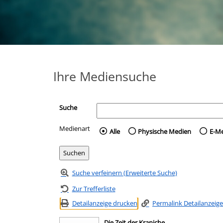
Ihre Mediensuche
Suche
Medienart
Wählen Sie die Medienart 
Alle
Physische Medien
E-M
Suche verfeinern (Erweiterte Suche)
Zur Trefferliste
Detailanzeige drucken
Permalink Detailanzeige
Die Zeit der Kraniche