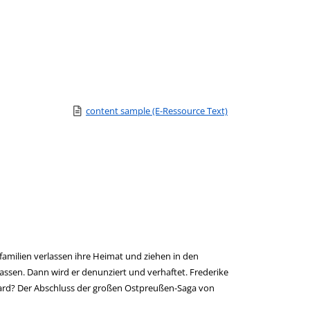
Link zu einem externen Medieninhalt - wird in neuem Tab 
content sample (E-Ressource Text)
Zum Download von e
familien verlassen ihre Heimat und ziehen in den
assen. Dann wird er denunziert und verhaftet. Frederike
Gebhard? Der Abschluss der großen Ostpreußen-Saga von