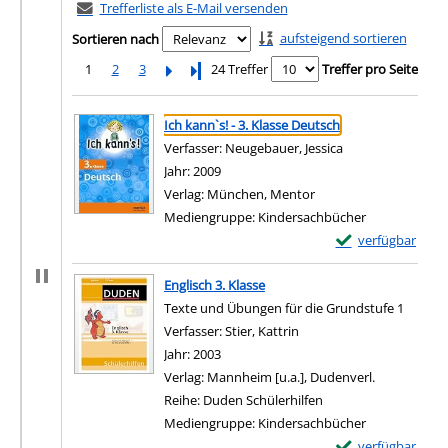
Trefferliste als E-Mail versenden
aufsteigend sortieren
Sortieren nach
1
2
3
Letzte Seite
24 Treffer
Treffer pro Seite
Suchergebnis
Zu den Suchfiltern springen
Ich kann`s! - 3. Klasse Deutsch
Verfasser:
Neugebauer, Jessica
Suche nach diese
Jahr:
2009
Verlag:
München, Mentor
Mediengruppe:
Kindersachbücher
Exemplar-Details 
verfügbar
Zum Download von e
Englisch 3. Klasse
Texte und Übungen für die Grundstufe 1
Verfasser:
Stier, Kattrin
Suche nach diesem Verfa
Jahr:
2003
Verlag:
Mannheim [u.a.], Dudenverl.
Reihe:
Duden Schülerhilfen
Mediengruppe:
Kindersachbücher
Exemplar-Details 
verfügbar