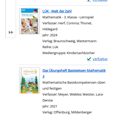
Zum Download von e
LÜK - Welt der Zahl
Mathematik - 3. Klasse - Lernspiel
Verfasser:
Herf, Corinna
;
Thonet,
Hildegard
Suche nach diesem Verfasser
Jahr:
2024
Verlag:
Braunschweig, Westermann
Reihe:
Lük
Mediengruppe:
Kindersachbücher
Exemplar-Details 
verfügbar
Zum Download von e
Das Übungsheft Basiswissen Mathematik
3
Mathematische Basiskompetenzen üben
und festigen
Verfasser:
Meyer, Wiebke
;
Meister, Lara-
Denise
Suche nach diesem Verfasser
Jahr:
2021
Verlag:
Offenburg, Mildenberger