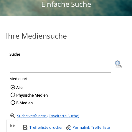
Einfache Suche
Ihre Mediensuche
Suche
Medienart
Wählen Sie die Medienart nach der Sie suc
Alle
Physische Medien
E-Medien
Suche verfeinern (Erweiterte Suche)
Trefferliste drucken
Permalink Trefferliste