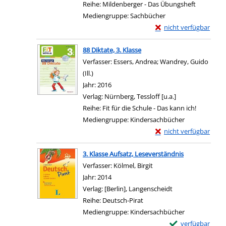
Reihe:
Mildenberger - Das Übungsheft
Mediengruppe:
Sachbücher
Exemplar-Details von 
nicht verfügbar
Zum Download von exter
88 Diktate, 3. Klasse
Verfasser:
Essers, Andrea
;
Wandrey, Guido
(Ill.)
Suche nach diesem Verfasser
Jahr:
2016
Verlag:
Nürnberg, Tessloff [u.a.]
Reihe:
Fit für die Schule - Das kann ich!
Mediengruppe:
Kindersachbücher
Exemplar-Details von 8
nicht verfügbar
Zum Download von exter
3. Klasse Aufsatz, Leseverständnis
Verfasser:
Kölmel, Birgit
Suche nach diesem Verf
Jahr:
2014
Verlag:
[Berlin], Langenscheidt
Reihe:
Deutsch-Pirat
Mediengruppe:
Kindersachbücher
Exemplar-Details 
verfügbar