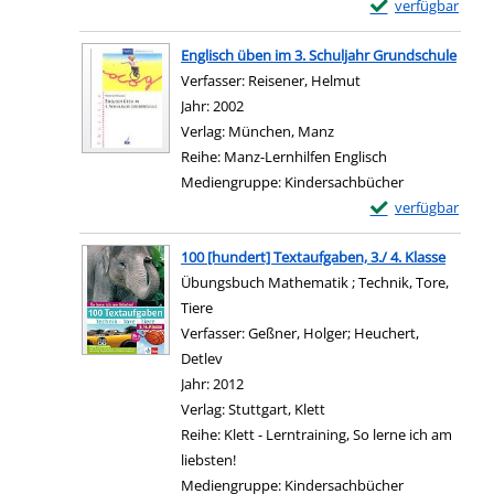
Exemplar-Details v
verfügbar
Zum Download von e
Englisch üben im 3. Schuljahr Grundschule
Verfasser:
Reisener, Helmut
Suche nach diesem 
Jahr:
2002
Verlag:
München, Manz
Reihe:
Manz-Lernhilfen Englisch
Mediengruppe:
Kindersachbücher
Exemplar-Details 
verfügbar
Zum Download von e
100 [hundert] Textaufgaben, 3./ 4. Klasse
Übungsbuch Mathematik ; Technik, Tore,
Tiere
Verfasser:
Geßner, Holger
;
Heuchert,
Detlev
Suche nach diesem Verfasser
Jahr:
2012
Verlag:
Stuttgart, Klett
Reihe:
Klett - Lerntraining, So lerne ich am
liebsten!
Mediengruppe:
Kindersachbücher