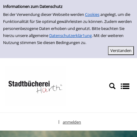
Einfache Suche
zur Navigation springen
zum Inhalt springen
Zu den Suchfiltern springen
Zur Trefferliste springen
Informationen zum Datenschutz
Bei der Verwendung dieser Webseite werden
Cookies
angelegt, um die
Funktionalität für Sie optimal gewährleisten zu können. Zudem werden
personenbezogene Daten erhoben und genutzt. Bitte beachten Sie
hierzu unsere allgemeine
Datenschutzerklär1ung
. Mit der weiteren
Nutzung stimmen Sie diesen Bedingungen zu.
anmelden
|
Sprache auswählen