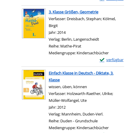
Zum Download von e
3. Klasse Größen, Geometrie
Verfasser:
Dreisbach, Stephan
;
Kölmel,
Birgit
Suche nach diesem Verfasser
Jahr:
2014
Verlag:
Berlin, Langenscheidt
Reihe:
Mathe-Pirat
Mediengruppe:
Kindersachbücher
Exemplar-Details 
verfügbar
Zum Download von e
Einfach Klasse in Deutsch - Diktate, 3.
Klasse
wissen, üben, können
Verfasser:
Holzwarth-Raether, Ulrike
;
Müller-Wolfangel, Ute
Suche nach diesem Verfas
Jahr:
2012
Verlag:
Mannheim, Duden-Verl.
Reihe:
Duden - Grundschule
Mediengruppe:
Kindersachbücher