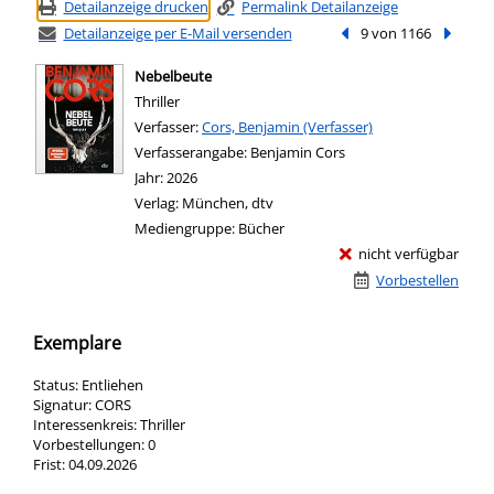
Detailanzeige drucken
Permalink Detailanzeige
Detailanzeige per E-Mail versenden
Vorheriger Treffer
9 von 1166
Nächste
Nebelbeute
Thriller
Verfasser:
Suche nach diesem Verfasser
Cors, Benjamin (Verfasser)
Verfasserangabe:
Benjamin Cors
Jahr:
2026
Verlag:
München, dtv
Mediengruppe:
Bücher
nicht verfügbar
Vorbestellen
Exemplare
Status:
Entliehen
Signatur:
CORS
Interessenkreis:
Thriller
Vorbestellungen:
0
Frist:
04.09.2026