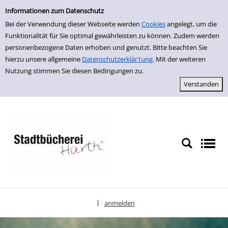
Einfache Suche
zur Navigation springen
zum Inhalt springen
Zur Detailanzeige springen
Informationen zum Datenschutz
Bei der Verwendung dieser Webseite werden
Cookies
angelegt, um die
Funktionalität für Sie optimal gewährleisten zu können. Zudem werden
personenbezogene Daten erhoben und genutzt. Bitte beachten Sie
hierzu unsere allgemeine
Datenschutzerklär1ung
. Mit der weiteren
Nutzung stimmen Sie diesen Bedingungen zu.
anmelden
|
Sprache auswählen