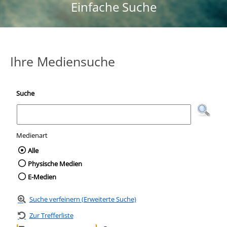
Einfache Suche
Ihre Mediensuche
Suche
Medienart
Wählen Sie die Medienart nach der Sie suc
Alle
Physische Medien
E-Medien
Suche verfeinern (Erweiterte Suche)
Zur Trefferliste