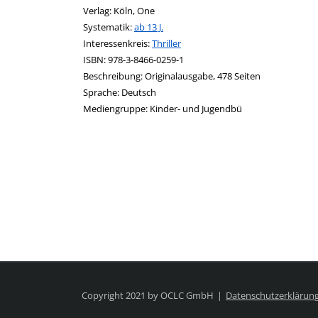
Verlag:
Köln, One
opens in new tab
Diesen Link in neuem Tab öffnen
Systematik:
Suche nach dieser Systematik
ab 13 J.
Interessenkreis:
Suche nach diesem Interessenskreis
Thriller
ISBN:
978-3-8466-0259-1
Beschreibung:
Originalausgabe, 478 Seiten
Suche nach dieser Beteiligten Person
Sprache:
Deutsch
Mediengruppe:
Kinder- und Jugendbü
Copyright 2021 by OCLC GmbH
Datenschutzerklärun