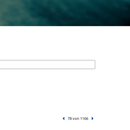
Vorheriger Treffer
78 von 1166
Nächster Treffer