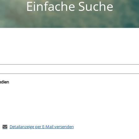
Einfache Suche
nach der Sie suchen wollen.
edien
Detailanzeige per E-Mail versenden