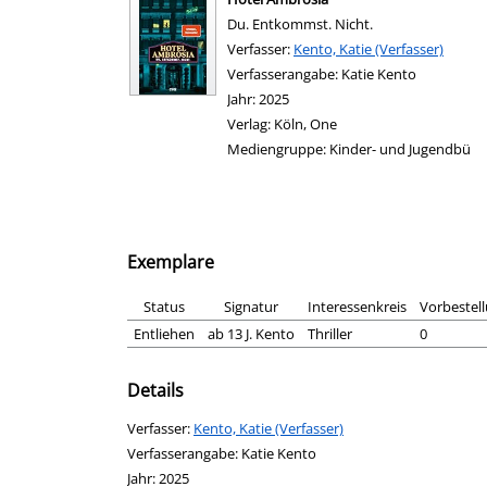
Du. Entkommst. Nicht.
Verfasser:
Suche nach diesem Verfasser
Kento, Katie (Verfasser)
Verfasserangabe:
Katie Kento
Jahr:
2025
Verlag:
Köln, One
Mediengruppe:
Kinder- und Jugendbü
Exemplare
Status
Signatur
Interessenkreis
Vorbestel
Entliehen
ab 13 J. Kento
Thriller
0
Details
Verfasser:
Suche nach diesem Verfasser
Kento, Katie (Verfasser)
Verfasserangabe:
Katie Kento
Jahr:
2025