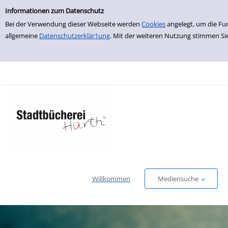
Einfache Suche
zur Navigation springen
zum Inhalt springen
Zur Detailanzeige springen
Informationen zum Datenschutz
Bei der Verwendung dieser Webseite werden
Cookies
angelegt, um die Fu
allgemeine
Datenschutzerklär1ung
. Mit der weiteren Nutzung stimmen Si
Willkommen
Mediensuche