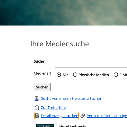
Ihre Mediensuche
Suche
Medienart
Wählen Sie die Medienart 
Alle
Physische Medien
E-M
Suche verfeinern (Erweiterte Suche)
Zur Trefferliste
Detailanzeige drucken
Permalink Detailanzeige
Hotel Ambrosia