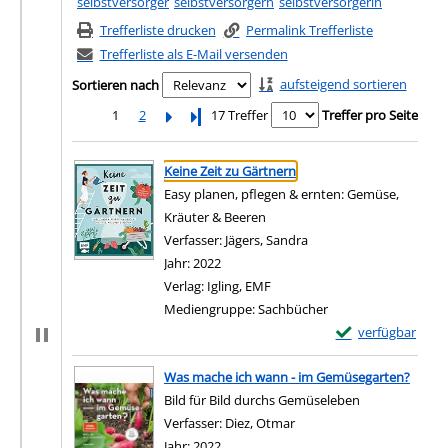
selbstversorger
selbstversorgern
selbstversorgerin
Trefferliste drucken
Permalink Trefferliste
Trefferliste als E-Mail versenden
aufsteigend sortieren
Sortieren nach
1
2
Letzte Seite
17 Treffer
Treffer pro Seite
Suchergebnis
Zu den Suchfiltern springen
Keine Zeit zu Gärtnern
Easy planen, pflegen & ernten: Gemüse,
Kräuter & Beeren
Verfasser:
Jägers, Sandra
Suche nach diesem Ver
Jahr:
2022
Verlag:
Igling, EMF
Mediengruppe:
Sachbücher
Exemplar-Details 
verfügbar
Zum Download von e
Was mache ich wann - im Gemüsegarten?
Bild für Bild durchs Gemüseleben
Verfasser:
Diez, Otmar
Suche nach diesem Verfas
Jahr:
2022