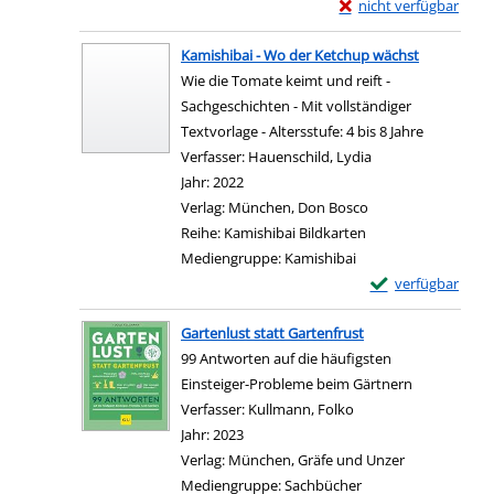
Exemplar-Details von 
nicht verfügbar
Zum Download von exter
Kamishibai - Wo der Ketchup wächst
Wie die Tomate keimt und reift -
Sachgeschichten - Mit vollständiger
Textvorlage - Altersstufe: 4 bis 8 Jahre
Verfasser:
Hauenschild, Lydia
Suche nach diesem
Jahr:
2022
Verlag:
München, Don Bosco
Reihe:
Kamishibai Bildkarten
Mediengruppe:
Kamishibai
Exemplar-Details
verfügbar
Zum Download von e
Gartenlust statt Gartenfrust
99 Antworten auf die häufigsten
Einsteiger-Probleme beim Gärtnern
Verfasser:
Kullmann, Folko
Suche nach diesem V
Jahr:
2023
Verlag:
München, Gräfe und Unzer
Mediengruppe:
Sachbücher