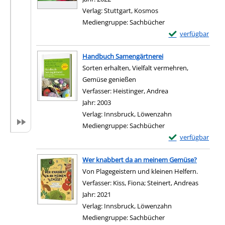
Verlag:
Stuttgart, Kosmos
Mediengruppe:
Sachbücher
Exemplar-Details
verfügbar
Zum Download von e
Handbuch Samengärtnerei
Sorten erhalten, Vielfalt vermehren,
Gemüse genießen
Verfasser:
Heistinger, Andrea
Suche nach diesem
Jahr:
2003
Verlag:
Innsbruck, Löwenzahn
Mediengruppe:
Sachbücher
Exemplar-Details
verfügbar
Zum Download von e
Wer knabbert da an meinem Gemüse?
Von Plagegeistern und kleinen Helfern.
Verfasser:
Kiss, Fiona
;
Steinert, Andreas
Suche na
Jahr:
2021
Verlag:
Innsbruck, Löwenzahn
Mediengruppe:
Sachbücher