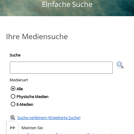
Einfache Suche
Ihre Mediensuche
Suche
Medienart
Wählen Sie die Medienart nach der Sie suc
Alle
Physische Medien
E-Medien
Suche verfeinern (Erweiterte Suche)
Meinten Sie: