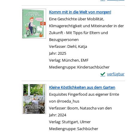
Zum Download von e
Komm mit in die Welt von morgen!
Eine Geschichte über Mobilität,
Klimagerechtigkeit und Miteinander in der
Zukunft - Mit Tipps für Eltern und
Bezugspersonen
Verfasser:
Diehl, Katja
Suche nach diesem Verfas
Jahr:
2025
Verlag:
München, EMF
Mediengruppe:
Kindersachbücher
Exemplar-Details
verfügbar
Zum Download von e
Kleine Köstlichkeiten aus dem Garten
Exquisites Fingerfood aus eigener Ernte
von @roeda_hus
Verfasser:
Boom, Natascha van den
Suche nach 
Jahr:
2024
Verlag:
Stuttgart, Ulmer
Mediengruppe:
Sachbücher