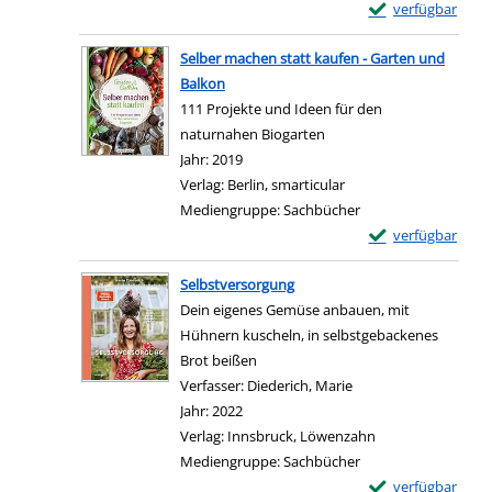
Exemplar-Details
verfügbar
Zum Download von e
Selber machen statt kaufen - Garten und
Balkon
111 Projekte und Ideen für den
naturnahen Biogarten
Suche nach diesem Verfasser
Jahr:
2019
Verlag:
Berlin, smarticular
Mediengruppe:
Sachbücher
Exemplar-Details 
verfügbar
Zum Download von e
Selbstversorgung
Dein eigenes Gemüse anbauen, mit
Hühnern kuscheln, in selbstgebackenes
Brot beißen
Verfasser:
Diederich, Marie
Suche nach diesem V
Jahr:
2022
Verlag:
Innsbruck, Löwenzahn
Mediengruppe:
Sachbücher
Exemplar-Details
verfügbar