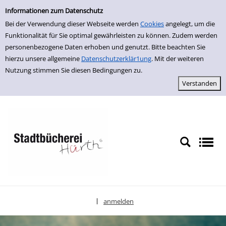
Einfache Suche
zur Navigation springen
zum Inhalt springen
Zu den Suchfiltern springen
Zur Trefferliste springen
Informationen zum Datenschutz
Bei der Verwendung dieser Webseite werden
Cookies
angelegt, um die
Funktionalität für Sie optimal gewährleisten zu können. Zudem werden
personenbezogene Daten erhoben und genutzt. Bitte beachten Sie
hierzu unsere allgemeine
Datenschutzerklär1ung
. Mit der weiteren
Nutzung stimmen Sie diesen Bedingungen zu.
anmelden
|
Sprache auswählen