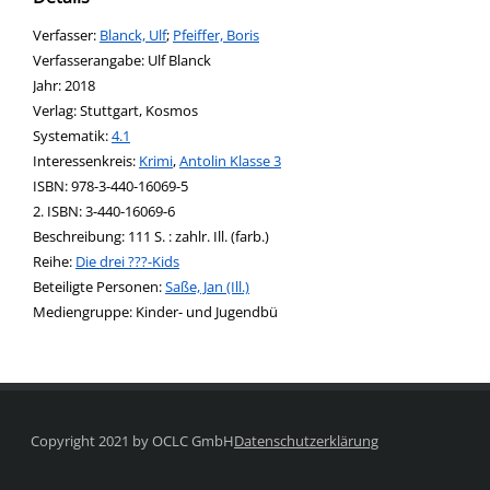
Verfasser:
Suche nach diesem Verfasser
Blanck, Ulf
;
Pfeiffer, Boris
Verfasserangabe:
Ulf Blanck
Jahr:
2018
Verlag:
Stuttgart, Kosmos
opens in new tab
Diesen Link in neuem Tab öffnen
Systematik:
Suche nach dieser Systematik
4.1
Interessenkreis:
Suche nach diesem Interessenskreis
Krimi
,
Antolin Klasse 3
ISBN:
978-3-440-16069-5
2. ISBN:
3-440-16069-6
Beschreibung:
111 S. : zahlr. Ill. (farb.)
Reihe:
Die drei ???-Kids
Beteiligte Personen:
Suche nach dieser Beteiligten Person
Saße, Jan (Ill.)
Mediengruppe:
Kinder- und Jugendbü
Copyright 2021 by OCLC GmbH
Datenschutzerklärung