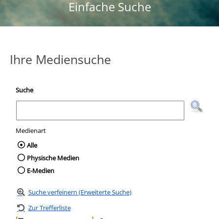
Einfache Suche
Ihre Mediensuche
Suche
Medienart
Wählen Sie die Medienart nach der Sie suc
Alle
Physische Medien
E-Medien
Suche verfeinern (Erweiterte Suche)
Zur Trefferliste