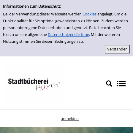
Einfache Suche
zur Navigation springen
zum Inhalt springen
Zur Detailanzeige springen
Informationen zum Datenschutz
Bei der Verwendung dieser Webseite werden
Cookies
angelegt, um die
Funktionalität für Sie optimal gewährleisten zu können. Zudem werden
personenbezogene Daten erhoben und genutzt. Bitte beachten Sie
hierzu unsere allgemeine
Datenschutzerklär1ung
. Mit der weiteren
Nutzung stimmen Sie diesen Bedingungen zu.
anmelden
|
Sprache auswählen