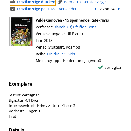
Detailanzeige drucken
Permalink Detailanzeige
Detailanzeige per E-Mail versenden
Vorheriger Treffer
2 von 24
Nächste
Wilde Ganoven - 15 spannende Ratekrimis
Verfasser:
Suche nach diesem Verfasser
Blanck, Ulf
;
Pfeiffer, Boris
Verfasserangabe:
Ulf Blanck
Jahr:
2018
Verlag:
Stuttgart, Kosmos
Reihe:
Die drei ???-Kids
Mediengruppe:
Kinder- und Jugendbü
verfügbar
Exemplare
Status:
Verfügbar
Signatur:
4.1 Drei
Interessenkreis:
Krimi, Antolin Klasse 3
Vorbestellungen:
0
Frist:
Details