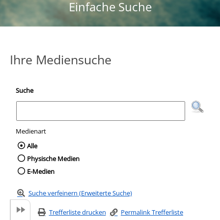
Einfache Suche
Ihre Mediensuche
Suche
Medienart
Wählen Sie die Medienart nach der Sie suc
Alle
Physische Medien
E-Medien
Suche verfeinern (Erweiterte Suche)
Trefferliste drucken
Permalink Trefferliste