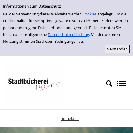
Einfache Suche
zur Navigation springen
zum Inhalt springen
Zu den Suchfiltern springen
Zur Trefferliste springen
Informationen zum Datenschutz
Bei der Verwendung dieser Webseite werden
Cookies
angelegt, um die
Funktionalität für Sie optimal gewährleisten zu können. Zudem werden
personenbezogene Daten erhoben und genutzt. Bitte beachten Sie
hierzu unsere allgemeine
Datenschutzerklär1ung
. Mit der weiteren
Nutzung stimmen Sie diesen Bedingungen zu.
anmelden
|
Sprache auswählen