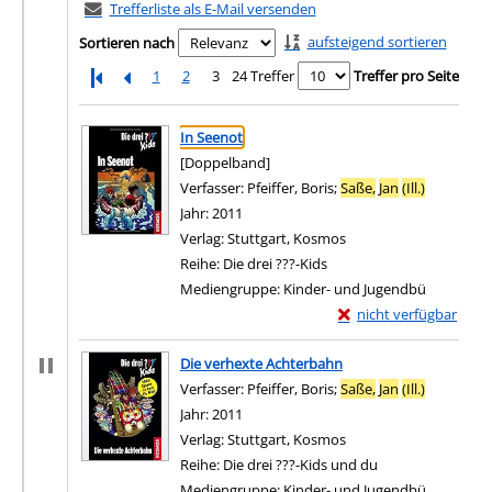
Trefferliste als E-Mail versenden
aufsteigend sortieren
Sortieren nach
1
2
3
24 Treffer
Treffer pro Seite
Suchergebnis
Zu den Suchfiltern springen
In Seenot
[Doppelband]
Verfasser:
Pfeiffer, Boris
;
Saße,
Jan
(Ill.)
Suche nac
Jahr:
2011
Verlag:
Stuttgart, Kosmos
Reihe:
Die drei ???-Kids
Mediengruppe:
Kinder- und Jugendbü
Exemplar-Details von 
nicht verfügbar
Zum Download von exter
Die verhexte Achterbahn
Verfasser:
Pfeiffer, Boris
;
Saße,
Jan
(Ill.)
Suche nac
Jahr:
2011
Verlag:
Stuttgart, Kosmos
Reihe:
Die drei ???-Kids und du
Mediengruppe:
Kinder- und Jugendbü