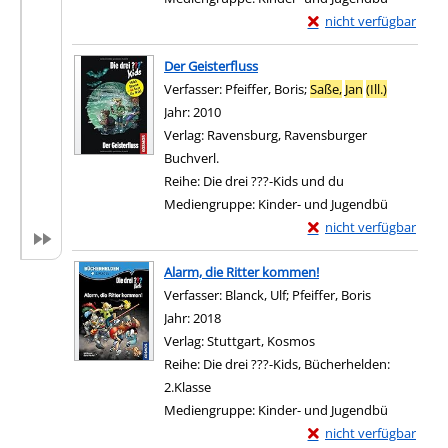
Exemplar-Details von 
nicht verfügbar
Zum Download von exter
Der Geisterfluss
Verfasser:
Pfeiffer, Boris
;
Saße,
Jan
(Ill.)
Suche nac
Jahr:
2010
Verlag:
Ravensburg, Ravensburger
Buchverl.
Reihe:
Die drei ???-Kids und du
Mediengruppe:
Kinder- und Jugendbü
Exemplar-Details von D
nicht verfügbar
Zum Download von exter
Alarm, die Ritter kommen!
Verfasser:
Blanck, Ulf
;
Pfeiffer, Boris
Suche nach d
Jahr:
2018
Verlag:
Stuttgart, Kosmos
Reihe:
Die drei ???-Kids, Bücherhelden:
2.Klasse
Mediengruppe:
Kinder- und Jugendbü
Exemplar-Details von 
nicht verfügbar