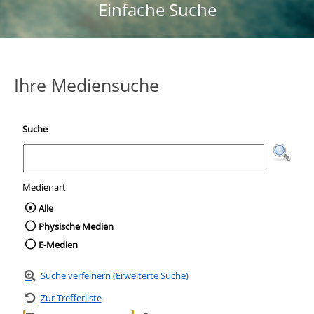
Einfache Suche
Ihre Mediensuche
Suche
Medienart
Wählen Sie die Medienart nach der Sie suc
Alle
Physische Medien
E-Medien
Suche verfeinern (Erweiterte Suche)
Zur Trefferliste