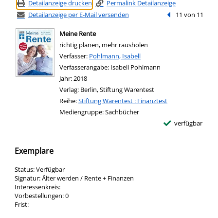
Detailanzeige drucken
Permalink Detailanzeige
Detailanzeige per E-Mail versenden
Vorheriger Treffe
11 von 11
Meine Rente
richtig planen, mehr rausholen
Verfasser:
Suche nach diesem Verfasser
Pohlmann, Isabell
Verfasserangabe:
Isabell Pohlmann
Jahr:
2018
Verlag:
Berlin, Stiftung Warentest
Reihe:
Stiftung Warentest : Finanztest
Mediengruppe:
Sachbücher
verfügbar
Exemplare
Status:
Verfügbar
Signatur:
Älter werden / Rente + Finanzen
Interessenkreis:
Vorbestellungen:
0
Frist: