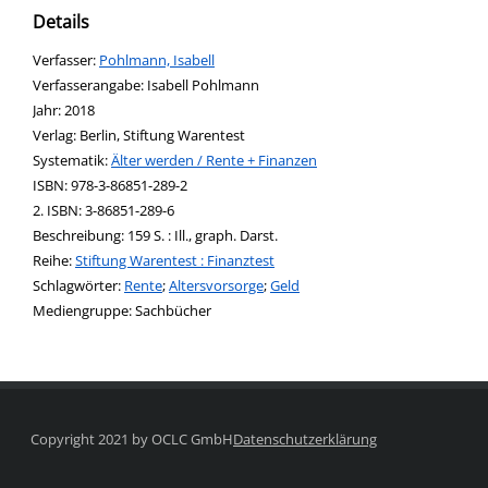
Details
Verfasser:
Suche nach diesem Verfasser
Pohlmann, Isabell
Verfasserangabe:
Isabell Pohlmann
Jahr:
2018
Verlag:
Berlin, Stiftung Warentest
opens in new tab
Diesen Link in neuem Tab öffnen
Systematik:
Suche nach dieser Systematik
Älter werden / Rente + Finanzen
Suche nach diesem Interessenskreis
ISBN:
978-3-86851-289-2
2. ISBN:
3-86851-289-6
Beschreibung:
159 S. : Ill., graph. Darst.
Reihe:
Stiftung Warentest : Finanztest
Schlagwörter:
Rente
;
Altersvorsorge
;
Geld
Suche nach dieser Beteiligten Person
Mediengruppe:
Sachbücher
Copyright 2021 by OCLC GmbH
Datenschutzerklärung