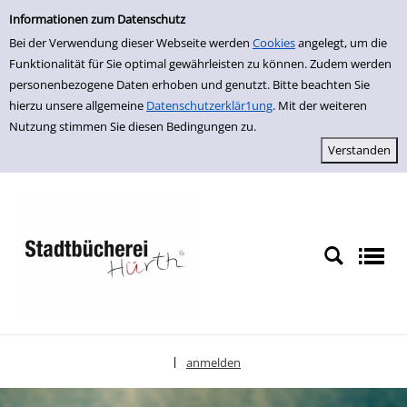
Einfache Suche
zur Navigation springen
zum Inhalt springen
Zur Detailanzeige springen
Informationen zum Datenschutz
Bei der Verwendung dieser Webseite werden
Cookies
angelegt, um die
Funktionalität für Sie optimal gewährleisten zu können. Zudem werden
personenbezogene Daten erhoben und genutzt. Bitte beachten Sie
hierzu unsere allgemeine
Datenschutzerklär1ung
. Mit der weiteren
Nutzung stimmen Sie diesen Bedingungen zu.
anmelden
|
Sprache auswählen