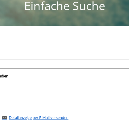
Einfache Suche
nach der Sie suchen wollen.
edien
Detailanzeige per E-Mail versenden