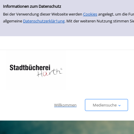
Einfache Suche
zur Navigation springen
zum Inhalt springen
Zur Detailanzeige springen
Informationen zum Datenschutz
Bei der Verwendung dieser Webseite werden
Cookies
angelegt, um die Fu
allgemeine
Datenschutzerklär1ung
. Mit der weiteren Nutzung stimmen Si
Willkommen
Mediensuche