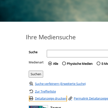
Ihre Mediensuche
Suche
Medienart
Wählen Sie die Medienart 
Alle
Physische Medien
E-M
Suche verfeinern (Erweiterte Suche)
Zur Trefferliste
Detailanzeige drucken
Permalink Detailanzeige
Taunus