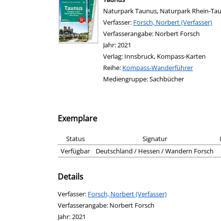
Naturpark Taunus, Naturpark Rhein-Ta
Verfasser:
Suche nach diesem Verfasser
Forsch, Norbert (Verfasser)
Verfasserangabe:
Norbert Forsch
Jahr:
2021
Verlag:
Innsbruck, Kompass-Karten
Reihe:
Kompass-Wanderführer
Mediengruppe:
Sachbücher
Exemplare
Status
Signatur
Verfügbar
Deutschland / Hessen / Wandern Forsch
Details
Verfasser:
Suche nach diesem Verfasser
Forsch, Norbert (Verfasser)
Verfasserangabe:
Norbert Forsch
Jahr:
2021