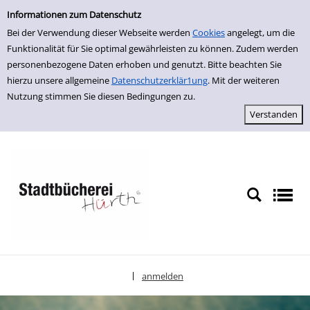
Einfache Suche
zur Navigation springen
zum Inhalt springen
Zur Detailanzeige springen
Informationen zum Datenschutz
Bei der Verwendung dieser Webseite werden
Cookies
angelegt, um die
Funktionalität für Sie optimal gewährleisten zu können. Zudem werden
personenbezogene Daten erhoben und genutzt. Bitte beachten Sie
hierzu unsere allgemeine
Datenschutzerklär1ung
. Mit der weiteren
Nutzung stimmen Sie diesen Bedingungen zu.
anmelden
|
Sprache auswählen