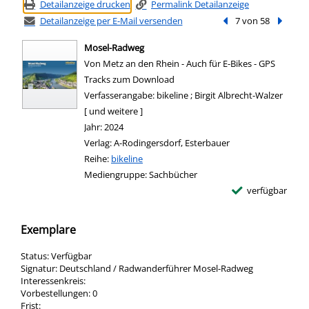
Detailanzeige drucken
Permalink Detailanzeige
Detailanzeige per E-Mail versenden
Vorheriger Treffer
7 von 58
Nächste
Mosel-Radweg
Von Metz an den Rhein - Auch für E-Bikes - GPS
Tracks zum Download
Suche nach diesem Verfasser
Verfasserangabe:
bikeline ; Birgit Albrecht-Walzer
[ und weitere ]
Jahr:
2024
Verlag:
A-Rodingersdorf, Esterbauer
Reihe:
bikeline
Mediengruppe:
Sachbücher
verfügbar
Exemplare
Status:
Verfügbar
Signatur:
Deutschland / Radwanderführer Mosel-Radweg
Interessenkreis:
Vorbestellungen:
0
Frist: