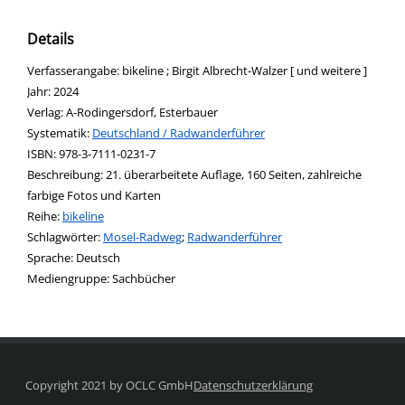
Details
Suche nach diesem Verfasser
Verfasserangabe:
bikeline ; Birgit Albrecht-Walzer [ und weitere ]
Jahr:
2024
Verlag:
A-Rodingersdorf, Esterbauer
opens in new tab
Diesen Link in neuem Tab öffnen
Systematik:
Suche nach dieser Systematik
Deutschland / Radwanderführer
Suche nach diesem Interessenskreis
ISBN:
978-3-7111-0231-7
Beschreibung:
21. überarbeitete Auflage, 160 Seiten, zahlreiche
farbige Fotos und Karten
Reihe:
bikeline
Schlagwörter:
Mosel-Radweg
;
Radwanderführer
Suche nach dieser Beteiligten Person
Sprache:
Deutsch
Mediengruppe:
Sachbücher
Copyright 2021 by OCLC GmbH
Datenschutzerklärung