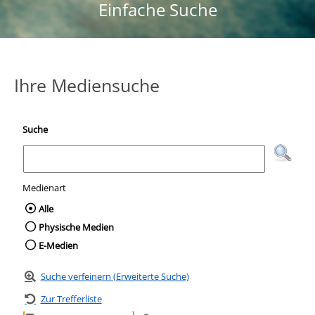
Einfache Suche
Ihre Mediensuche
Suche
Medienart
Wählen Sie die Medienart nach der Sie suc
Alle
Physische Medien
E-Medien
Suche verfeinern (Erweiterte Suche)
Zur Trefferliste