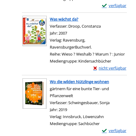
Exemplar-Details
verfügbar
Zum Download von e
Was wächst da?
Verfasser:
Droop, Constanza
Suche nach diesem 
Jahr:
2007
Verlag:
Ravensburg,
RavensburgerBuchverl.
Reihe:
Wieso ? Weshalb ? Warum ? : Junior
Mediengruppe:
Kindersachbücher
Exemplar-Details von 
nicht verfügbar
Zum Download von exter
Wo die wilden Nützlinge wohnen
gärtnern für eine bunte Tier- und
Pflanzenwelt
Verfasser:
Schwingesbauer, Sonja
Suche nach di
Jahr:
2019
Verlag:
Innsbruck, Löwenzahn
Mediengruppe:
Sachbücher
Exemplar-Details
verfügbar