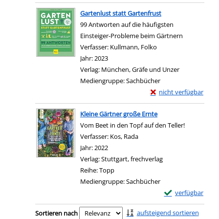
Zum Download von e
Gartenlust statt Gartenfrust
99 Antworten auf die häufigsten
Einsteiger-Probleme beim Gärtnern
Verfasser:
Kullmann, Folko
Suche nach diesem V
Jahr:
2023
Verlag:
München, Gräfe und Unzer
Mediengruppe:
Sachbücher
Exemplar-Details von G
nicht verfügbar
Zum Download von exter
Kleine Gärtner große Ernte
Vom Beet in den Topf auf den Teller!
Verfasser:
Kos, Rada
Suche nach diesem Verfass
Jahr:
2022
Verlag:
Stuttgart, frechverlag
Reihe:
Topp
Mediengruppe:
Sachbücher
Exemplar-Details 
verfügbar
Zum Download von e
Zu den Suchfiltern springen
aufsteigend sortieren
Sortieren nach