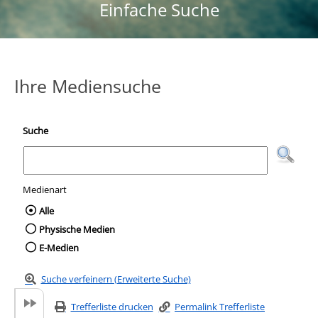
Einfache Suche
Ihre Mediensuche
Suche
Medienart
Wählen Sie die Medienart nach der Sie suc
Alle
Physische Medien
E-Medien
Suche verfeinern (Erweiterte Suche)
Trefferliste drucken
Permalink Trefferliste