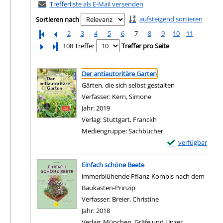
Trefferliste als E-Mail versenden
aufsteigend sortieren
Sortieren nach
2
3
4
5
6
7
8
9
10
11
Letzte Seite
108 Treffer
Treffer pro Seite
Suchergebnis
Zu den Suchfiltern springen
Der antiautoritäre Garten
Gärten, die sich selbst gestalten
Verfasser:
Kern, Simone
Suche nach diesem Verf
Jahr:
2019
Verlag:
Stuttgart, Franckh
Mediengruppe:
Sachbücher
Exemplar-Details 
verfügbar
Zum Download von e
Einfach schöne Beete
immerblühende Pflanz-Kombis nach dem
Baukasten-Prinzip
Verfasser:
Breier, Christine
Suche nach diesem Ve
Jahr:
2018
Verlag:
München, Gräfe und Unzer