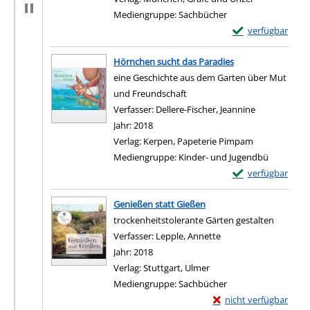
Mediengruppe:
Sachbücher
Exemplar-Details 
verfügbar
Zum Download von e
Hörnchen sucht das Paradies
eine Geschichte aus dem Garten über Mut
und Freundschaft
Verfasser:
Dellere-Fischer, Jeannine
Suche nach d
Jahr:
2018
Verlag:
Kerpen, Papeterie Pimpam
Mediengruppe:
Kinder- und Jugendbü
Exemplar-Details
verfügbar
Zum Download von e
Genießen statt Gießen
trockenheitstolerante Gärten gestalten
Verfasser:
Lepple, Annette
Suche nach diesem Ve
Jahr:
2018
Verlag:
Stuttgart, Ulmer
Mediengruppe:
Sachbücher
Exemplar-Details von 
nicht verfügbar