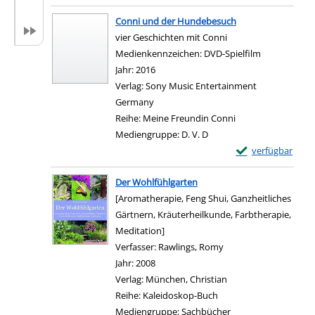
Zum Download von exter
Conni und der Hundebesuch
vier Geschichten mit Conni
Suche nach diesem Verfasser
Medienkennzeichen:
DVD-Spielfilm
Jahr:
2016
Verlag:
Sony Music Entertainment
Germany
Reihe:
Meine Freundin Conni
Mediengruppe:
D. V. D
Exemplar-Details
verfügbar
Zum Download von e
Der Wohlfühlgarten
[Aromatherapie, Feng Shui, Ganzheitliches
Gärtnern, Kräuterheilkunde, Farbtherapie,
Meditation]
Verfasser:
Rawlings, Romy
Suche nach diesem Ve
Jahr:
2008
Verlag:
München, Christian
Reihe:
Kaleidoskop-Buch
Mediengruppe:
Sachbücher