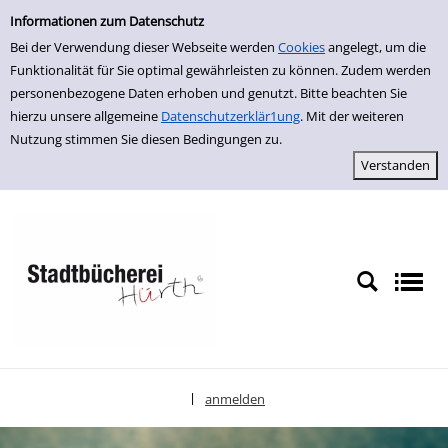
Einfache Suche
zur Navigation springen
zum Inhalt springen
Zu den Suchfiltern springen
Zur Trefferliste springen
Informationen zum Datenschutz
Bei der Verwendung dieser Webseite werden
Cookies
angelegt, um die
Funktionalität für Sie optimal gewährleisten zu können. Zudem werden
personenbezogene Daten erhoben und genutzt. Bitte beachten Sie
hierzu unsere allgemeine
Datenschutzerklär1ung
. Mit der weiteren
Nutzung stimmen Sie diesen Bedingungen zu.
anmelden
|
Sprache auswählen