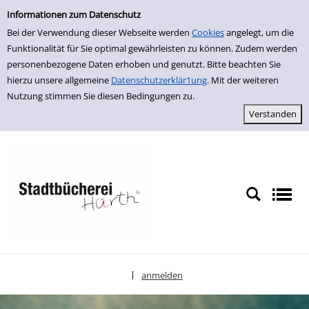
Erweiterte Suche
zur Navigation springen
zum Inhalt springen
Zur erweiterten Suche springen
Informationen zum Datenschutz
Bei der Verwendung dieser Webseite werden
Cookies
angelegt, um die
Funktionalität für Sie optimal gewährleisten zu können. Zudem werden
personenbezogene Daten erhoben und genutzt. Bitte beachten Sie
hierzu unsere allgemeine
Datenschutzerklär1ung
. Mit der weiteren
Nutzung stimmen Sie diesen Bedingungen zu.
anmelden
|
Sprache auswählen