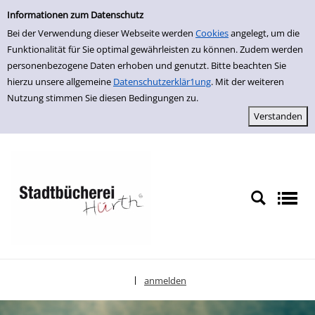
Erweiterte Suche
zur Navigation springen
zum Inhalt springen
Zur erweiterten Suche springen
Informationen zum Datenschutz
Bei der Verwendung dieser Webseite werden
Cookies
angelegt, um die
Funktionalität für Sie optimal gewährleisten zu können. Zudem werden
personenbezogene Daten erhoben und genutzt. Bitte beachten Sie
hierzu unsere allgemeine
Datenschutzerklär1ung
. Mit der weiteren
Nutzung stimmen Sie diesen Bedingungen zu.
anmelden
|
Sprache auswählen