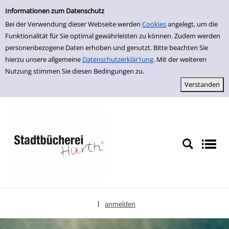
Erweiterte Suche
zur Navigation springen
zum Inhalt springen
Zur erweiterten Suche springen
Informationen zum Datenschutz
Bei der Verwendung dieser Webseite werden
Cookies
angelegt, um die
Funktionalität für Sie optimal gewährleisten zu können. Zudem werden
personenbezogene Daten erhoben und genutzt. Bitte beachten Sie
hierzu unsere allgemeine
Datenschutzerklär1ung
. Mit der weiteren
Nutzung stimmen Sie diesen Bedingungen zu.
anmelden
|
Sprache auswählen