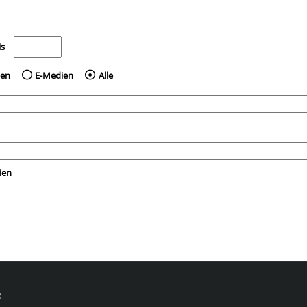
e nach dem Jahr veröffentlicht wurden
Medien anzeigen, die vor dem Jahr veröffentlicht wurden
is
ien
E-Medien
Alle
ien
g