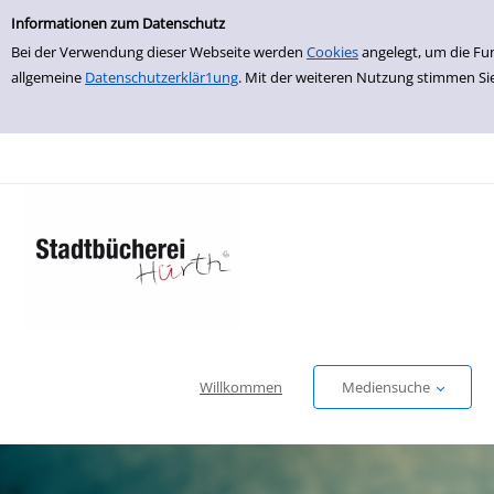
Erweiterte Suche
zur Navigation springen
zum Inhalt springen
Zur erweiterten Suche springen
Informationen zum Datenschutz
Bei der Verwendung dieser Webseite werden
Cookies
angelegt, um die Fu
allgemeine
Datenschutzerklär1ung
. Mit der weiteren Nutzung stimmen Si
Willkommen
Mediensuche