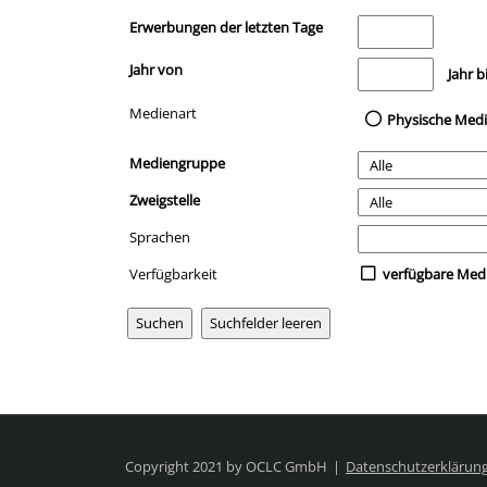
Erwerbungen der letzten Tage
Jahr von
Medien anzeigen, di
Jahr b
Medienart
Physische Med
Mediengruppe
Zweigstelle
Sprachen
Verfügbarkeit
verfügbare Med
Copyright 2021 by OCLC GmbH
Datenschutzerklärun