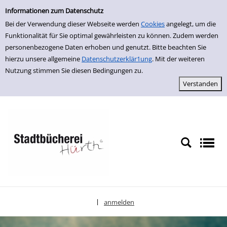
Erweiterte Suche
zur Navigation springen
zum Inhalt springen
Zur erweiterten Suche springen
Informationen zum Datenschutz
Bei der Verwendung dieser Webseite werden
Cookies
angelegt, um die
Funktionalität für Sie optimal gewährleisten zu können. Zudem werden
personenbezogene Daten erhoben und genutzt. Bitte beachten Sie
hierzu unsere allgemeine
Datenschutzerklär1ung
. Mit der weiteren
Nutzung stimmen Sie diesen Bedingungen zu.
anmelden
|
Sprache auswählen