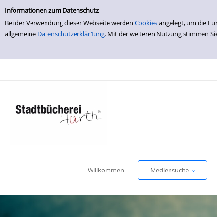
Erweiterte Suche
zur Navigation springen
zum Inhalt springen
Zur erweiterten Suche springen
Informationen zum Datenschutz
Bei der Verwendung dieser Webseite werden
Cookies
angelegt, um die Fu
allgemeine
Datenschutzerklär1ung
. Mit der weiteren Nutzung stimmen Si
Willkommen
Mediensuche