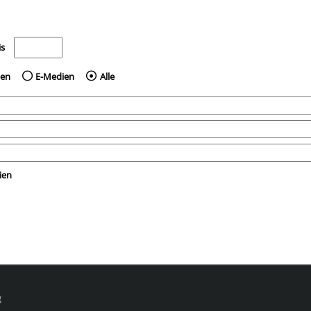
e nach dem Jahr veröffentlicht wurden
Medien anzeigen, die vor dem Jahr veröffentlicht wurden
is
ien
E-Medien
Alle
ien
g