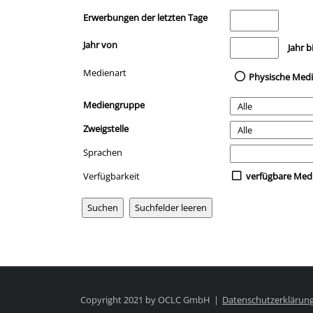
Erwerbungen der letzten Tage
Jahr von
Medien anzeigen, di
Jahr b
Medienart
Physische Med
Mediengruppe
Zweigstelle
Sprachen
Verfügbarkeit
verfügbare Med
Copyright 2021 by OCLC GmbH
Datenschutzerklärun