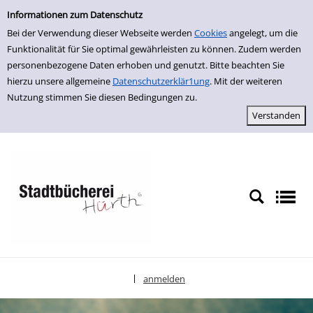
Erweiterte Suche
zur Navigation springen
zum Inhalt springen
Zur erweiterten Suche springen
Informationen zum Datenschutz
Bei der Verwendung dieser Webseite werden
Cookies
angelegt, um die
Funktionalität für Sie optimal gewährleisten zu können. Zudem werden
personenbezogene Daten erhoben und genutzt. Bitte beachten Sie
hierzu unsere allgemeine
Datenschutzerklär1ung
. Mit der weiteren
Nutzung stimmen Sie diesen Bedingungen zu.
anmelden
|
Sprache auswählen