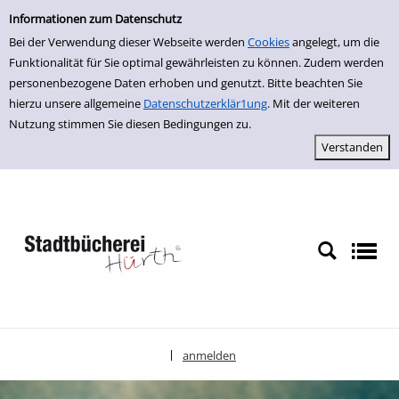
Erweiterte Suche
zur Navigation springen
zum Inhalt springen
Zur erweiterten Suche springen
Informationen zum Datenschutz
Bei der Verwendung dieser Webseite werden
Cookies
angelegt, um die
Funktionalität für Sie optimal gewährleisten zu können. Zudem werden
personenbezogene Daten erhoben und genutzt. Bitte beachten Sie
hierzu unsere allgemeine
Datenschutzerklär1ung
. Mit der weiteren
Nutzung stimmen Sie diesen Bedingungen zu.
anmelden
|
Sprache auswählen