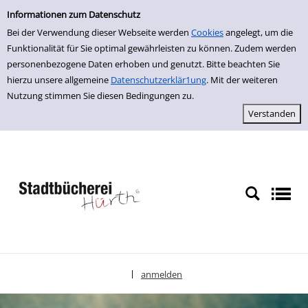
Erweiterte Suche
zur Navigation springen
zum Inhalt springen
Zur erweiterten Suche springen
Informationen zum Datenschutz
Bei der Verwendung dieser Webseite werden
Cookies
angelegt, um die
Funktionalität für Sie optimal gewährleisten zu können. Zudem werden
personenbezogene Daten erhoben und genutzt. Bitte beachten Sie
hierzu unsere allgemeine
Datenschutzerklär1ung
. Mit der weiteren
Nutzung stimmen Sie diesen Bedingungen zu.
anmelden
|
Sprache auswählen