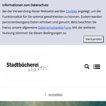
Erweiterte Suche
zur Navigation springen
zum Inhalt springen
Zur erweiterten Suche springen
Informationen zum Datenschutz
Bei der Verwendung dieser Webseite werden
Cookies
angelegt, um die
Funktionalität für Sie optimal gewährleisten zu können. Zudem werden
personenbezogene Daten erhoben und genutzt. Bitte beachten Sie
hierzu unsere allgemeine
Datenschutzerklär1ung
. Mit der weiteren
Nutzung stimmen Sie diesen Bedingungen zu.
anmelden
|
Sprache auswählen