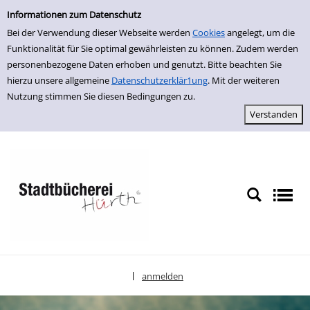
Erweiterte Suche
zur Navigation springen
zum Inhalt springen
Zur erweiterten Suche springen
Informationen zum Datenschutz
Bei der Verwendung dieser Webseite werden
Cookies
angelegt, um die
Funktionalität für Sie optimal gewährleisten zu können. Zudem werden
personenbezogene Daten erhoben und genutzt. Bitte beachten Sie
hierzu unsere allgemeine
Datenschutzerklär1ung
. Mit der weiteren
Nutzung stimmen Sie diesen Bedingungen zu.
anmelden
|
Sprache auswählen