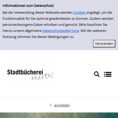
Erweiterte Suche
zur Navigation springen
zum Inhalt springen
Zur erweiterten Suche springen
Informationen zum Datenschutz
Bei der Verwendung dieser Webseite werden
Cookies
angelegt, um die
Funktionalität für Sie optimal gewährleisten zu können. Zudem werden
personenbezogene Daten erhoben und genutzt. Bitte beachten Sie
hierzu unsere allgemeine
Datenschutzerklär1ung
. Mit der weiteren
Nutzung stimmen Sie diesen Bedingungen zu.
anmelden
|
Sprache auswählen