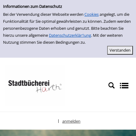
Erweiterte Suche
zur Navigation springen
zum Inhalt springen
Zur erweiterten Suche springen
Informationen zum Datenschutz
Bei der Verwendung dieser Webseite werden
Cookies
angelegt, um die
Funktionalität für Sie optimal gewährleisten zu können. Zudem werden
personenbezogene Daten erhoben und genutzt. Bitte beachten Sie
hierzu unsere allgemeine
Datenschutzerklär1ung
. Mit der weiteren
Nutzung stimmen Sie diesen Bedingungen zu.
anmelden
|
Sprache auswählen