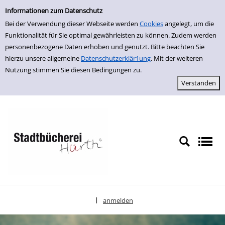
Erweiterte Suche
zur Navigation springen
zum Inhalt springen
Zur erweiterten Suche springen
Informationen zum Datenschutz
Bei der Verwendung dieser Webseite werden
Cookies
angelegt, um die
Funktionalität für Sie optimal gewährleisten zu können. Zudem werden
personenbezogene Daten erhoben und genutzt. Bitte beachten Sie
hierzu unsere allgemeine
Datenschutzerklär1ung
. Mit der weiteren
Nutzung stimmen Sie diesen Bedingungen zu.
anmelden
|
Sprache auswählen